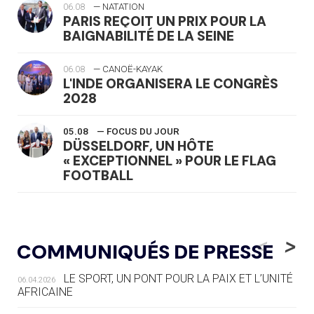
06.08
— NATATION
PARIS REÇOIT UN PRIX POUR LA
BAIGNABILITÉ DE LA SEINE
06.08
— CANOË-KAYAK
L'INDE ORGANISERA LE CONGRÈS
2028
05.08
— FOCUS DU JOUR
DÜSSELDORF, UN HÔTE
« EXCEPTIONNEL » POUR LE FLAG
FOOTBALL
05.08
— LUGE
LE RÊVE DE VOIR LA LUGE ALPINE
<
>
COMMUNIQUÉS DE PRESSE
AUX JO « N'EST PAS FINI »
LE SPORT, UN PONT POUR LA PAIX ET L’UNITÉ
06.04.2026
05.08
— TIR À L'ARC
AFRICAINE
DES MONDIAUX À BRISBANE SUR LA
ROUTE DES JO 2032