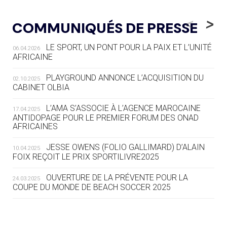
05.08
— LUGE
LE RÊVE DE VOIR LA LUGE ALPINE
<
>
COMMUNIQUÉS DE PRESSE
AUX JO « N'EST PAS FINI »
LE SPORT, UN PONT POUR LA PAIX ET L’UNITÉ
06.04.2026
05.08
— TIR À L'ARC
AFRICAINE
DES MONDIAUX À BRISBANE SUR LA
ROUTE DES JO 2032
PLAYGROUND ANNONCE L’ACQUISITION DU
02.10.2025
CABINET OLBIA
05.08
— ALPES FRANÇAISES 2030
LE VILLAGE OLYMPIQUE DES ARAVIS
L’AMA S’ASSOCIE À L’AGENCE MAROCAINE
17.04.2025
SE DESSINE
ANTIDOPAGE POUR LE PREMIER FORUM DES ONAD
AFRICAINES
04.08
— FOCUS DU JOUR
JESSE OWENS (FOLIO GALLIMARD) D’ALAIN
10.04.2025
LE COJOP A TROUVÉ SON VILLAGE
FOIX REÇOIT LE PRIX SPORTILIVRE2025
OLYMPIQUE LYONNAIS
OUVERTURE DE LA PRÉVENTE POUR LA
24.03.2025
COUPE DU MONDE DE BEACH SOCCER 2025
04.08
— ALLEMAGNE
« L'ALLEMAGNE PEUT DÉMONTRER
COMMENT ORGANISER DES JO
RESPONSABLES »
L’AMA FÉLICITE RICHARD POUND ET VALÉRIE
24.03.2025
FOURNEYRON, RÉCOMPENSÉS DE L’ORDRE OLYMPIQUE