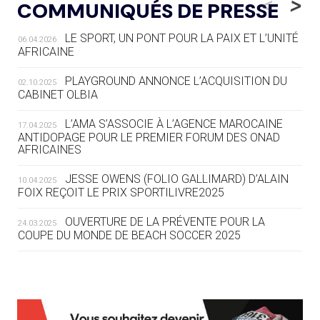
<
>
COMMUNIQUÉS DE PRESSE
AUX JO « N'EST PAS FINI »
LE SPORT, UN PONT POUR LA PAIX ET L’UNITÉ
06.04.2026
05.08
— TIR À L'ARC
AFRICAINE
DES MONDIAUX À BRISBANE SUR LA
ROUTE DES JO 2032
PLAYGROUND ANNONCE L’ACQUISITION DU
02.10.2025
CABINET OLBIA
05.08
— ALPES FRANÇAISES 2030
LE VILLAGE OLYMPIQUE DES ARAVIS
L’AMA S’ASSOCIE À L’AGENCE MAROCAINE
17.04.2025
SE DESSINE
ANTIDOPAGE POUR LE PREMIER FORUM DES ONAD
AFRICAINES
04.08
— FOCUS DU JOUR
JESSE OWENS (FOLIO GALLIMARD) D’ALAIN
10.04.2025
LE COJOP A TROUVÉ SON VILLAGE
FOIX REÇOIT LE PRIX SPORTILIVRE2025
OLYMPIQUE LYONNAIS
OUVERTURE DE LA PRÉVENTE POUR LA
24.03.2025
COUPE DU MONDE DE BEACH SOCCER 2025
04.08
— ALLEMAGNE
« L'ALLEMAGNE PEUT DÉMONTRER
COMMENT ORGANISER DES JO
RESPONSABLES »
L’AMA FÉLICITE RICHARD POUND ET VALÉRIE
24.03.2025
FOURNEYRON, RÉCOMPENSÉS DE L’ORDRE OLYMPIQUE