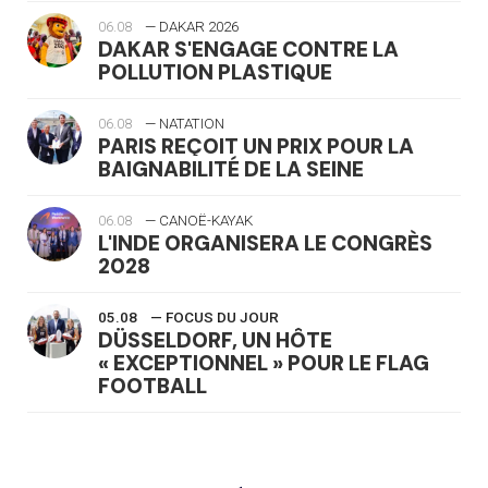
06.08
— DAKAR 2026
DAKAR S'ENGAGE CONTRE LA
POLLUTION PLASTIQUE
06.08
— NATATION
PARIS REÇOIT UN PRIX POUR LA
BAIGNABILITÉ DE LA SEINE
06.08
— CANOË-KAYAK
L'INDE ORGANISERA LE CONGRÈS
2028
05.08
— FOCUS DU JOUR
DÜSSELDORF, UN HÔTE
« EXCEPTIONNEL » POUR LE FLAG
FOOTBALL
05.08
— LUGE
LE RÊVE DE VOIR LA LUGE ALPINE