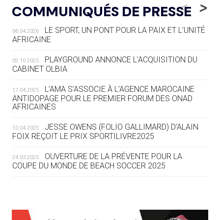
LE RÊVE DE VOIR LA LUGE ALPINE
<
>
COMMUNIQUÉS DE PRESSE
AUX JO « N'EST PAS FINI »
LE SPORT, UN PONT POUR LA PAIX ET L’UNITÉ
06.04.2026
05.08
— TIR À L'ARC
AFRICAINE
DES MONDIAUX À BRISBANE SUR LA
ROUTE DES JO 2032
PLAYGROUND ANNONCE L’ACQUISITION DU
02.10.2025
CABINET OLBIA
05.08
— ALPES FRANÇAISES 2030
LE VILLAGE OLYMPIQUE DES ARAVIS
L’AMA S’ASSOCIE À L’AGENCE MAROCAINE
17.04.2025
SE DESSINE
ANTIDOPAGE POUR LE PREMIER FORUM DES ONAD
AFRICAINES
04.08
— FOCUS DU JOUR
JESSE OWENS (FOLIO GALLIMARD) D’ALAIN
10.04.2025
LE COJOP A TROUVÉ SON VILLAGE
FOIX REÇOIT LE PRIX SPORTILIVRE2025
OLYMPIQUE LYONNAIS
OUVERTURE DE LA PRÉVENTE POUR LA
24.03.2025
COUPE DU MONDE DE BEACH SOCCER 2025
04.08
— ALLEMAGNE
« L'ALLEMAGNE PEUT DÉMONTRER
COMMENT ORGANISER DES JO
RESPONSABLES »
L’AMA FÉLICITE RICHARD POUND ET VALÉRIE
24.03.2025
FOURNEYRON, RÉCOMPENSÉS DE L’ORDRE OLYMPIQUE