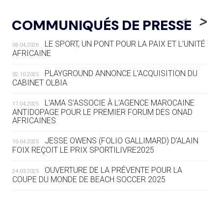
05.08
— LUGE
LE RÊVE DE VOIR LA LUGE ALPINE
<
>
COMMUNIQUÉS DE PRESSE
AUX JO « N'EST PAS FINI »
LE SPORT, UN PONT POUR LA PAIX ET L’UNITÉ
06.04.2026
05.08
— TIR À L'ARC
AFRICAINE
DES MONDIAUX À BRISBANE SUR LA
ROUTE DES JO 2032
PLAYGROUND ANNONCE L’ACQUISITION DU
02.10.2025
CABINET OLBIA
05.08
— ALPES FRANÇAISES 2030
LE VILLAGE OLYMPIQUE DES ARAVIS
L’AMA S’ASSOCIE À L’AGENCE MAROCAINE
17.04.2025
SE DESSINE
ANTIDOPAGE POUR LE PREMIER FORUM DES ONAD
AFRICAINES
04.08
— FOCUS DU JOUR
JESSE OWENS (FOLIO GALLIMARD) D’ALAIN
10.04.2025
LE COJOP A TROUVÉ SON VILLAGE
FOIX REÇOIT LE PRIX SPORTILIVRE2025
OLYMPIQUE LYONNAIS
OUVERTURE DE LA PRÉVENTE POUR LA
24.03.2025
COUPE DU MONDE DE BEACH SOCCER 2025
04.08
— ALLEMAGNE
« L'ALLEMAGNE PEUT DÉMONTRER
COMMENT ORGANISER DES JO
RESPONSABLES »
L’AMA FÉLICITE RICHARD POUND ET VALÉRIE
24.03.2025
FOURNEYRON, RÉCOMPENSÉS DE L’ORDRE OLYMPIQUE