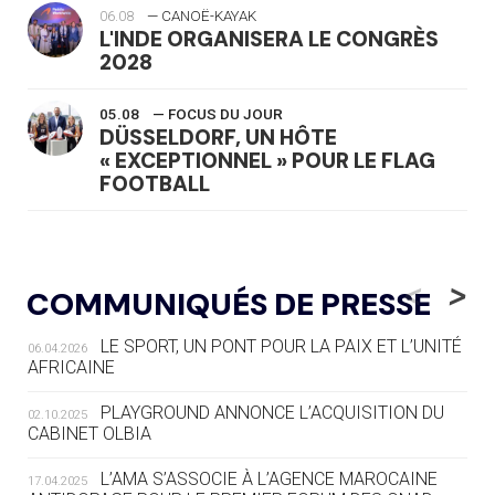
06.08
— CANOË-KAYAK
L'INDE ORGANISERA LE CONGRÈS
2028
05.08
— FOCUS DU JOUR
DÜSSELDORF, UN HÔTE
« EXCEPTIONNEL » POUR LE FLAG
FOOTBALL
05.08
— LUGE
LE RÊVE DE VOIR LA LUGE ALPINE
<
>
COMMUNIQUÉS DE PRESSE
AUX JO « N'EST PAS FINI »
LE SPORT, UN PONT POUR LA PAIX ET L’UNITÉ
06.04.2026
05.08
— TIR À L'ARC
AFRICAINE
DES MONDIAUX À BRISBANE SUR LA
ROUTE DES JO 2032
PLAYGROUND ANNONCE L’ACQUISITION DU
02.10.2025
CABINET OLBIA
05.08
— ALPES FRANÇAISES 2030
LE VILLAGE OLYMPIQUE DES ARAVIS
L’AMA S’ASSOCIE À L’AGENCE MAROCAINE
17.04.2025