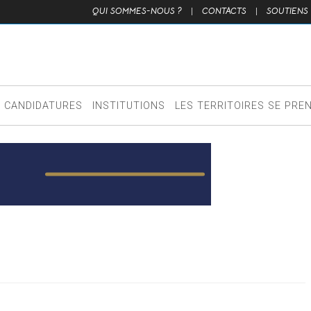
QUI SOMMES-NOUS ?
|
CONTACTS
|
SOUTIENS
CANDIDATURES
INSTITUTIONS
LES TERRITOIRES SE PRE