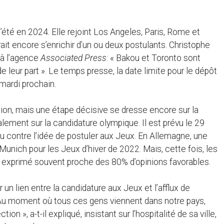
té en 2024. Elle rejoint Los Angeles, Paris, Rome et
rait encore s’enrichir d’un ou deux postulants. Christophe
 à l’agence
Associated Press
: « Bakou et Toronto sont
 leur part ». Le temps presse, la date limite pour le dépôt
mardi prochain.
sion, mais une étape décisive se dresse encore sur la
lement sur la candidature olympique. Il est prévu le 29
u contre l’idée de postuler aux Jeux. En Allemagne, une
unich pour les Jeux d’hiver de 2022. Mais, cette fois, les
n exprimé souvent proche des 80% d’opinions favorables.
ir un lien entre la candidature aux Jeux et l’afflux de
 Au moment où tous ces gens viennent dans notre pays,
n », a-t-il expliqué, insistant sur l’hospitalité de sa ville,