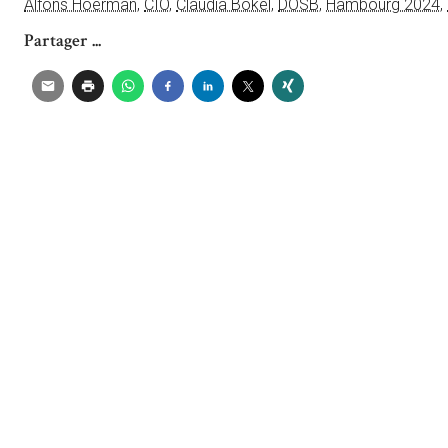
Alfons Hoerman
,
CIO
,
Claudia Bokel
,
DOSB
,
Hambourg 2024
,
Partager ...