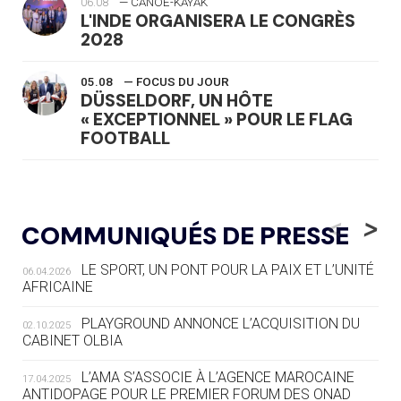
06.08
— CANOË-KAYAK
L'INDE ORGANISERA LE CONGRÈS
2028
05.08
— FOCUS DU JOUR
DÜSSELDORF, UN HÔTE
« EXCEPTIONNEL » POUR LE FLAG
FOOTBALL
05.08
— LUGE
LE RÊVE DE VOIR LA LUGE ALPINE
<
>
COMMUNIQUÉS DE PRESSE
AUX JO « N'EST PAS FINI »
LE SPORT, UN PONT POUR LA PAIX ET L’UNITÉ
06.04.2026
05.08
— TIR À L'ARC
AFRICAINE
DES MONDIAUX À BRISBANE SUR LA
ROUTE DES JO 2032
PLAYGROUND ANNONCE L’ACQUISITION DU
02.10.2025
CABINET OLBIA
05.08
— ALPES FRANÇAISES 2030
LE VILLAGE OLYMPIQUE DES ARAVIS
L’AMA S’ASSOCIE À L’AGENCE MAROCAINE
17.04.2025
SE DESSINE
ANTIDOPAGE POUR LE PREMIER FORUM DES ONAD