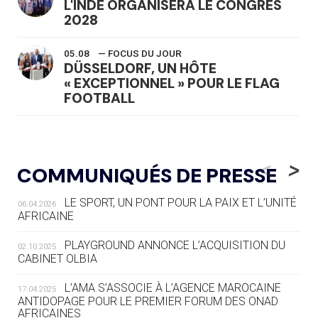
L'INDE ORGANISERA LE CONGRÈS
2028
05.08
— FOCUS DU JOUR
DÜSSELDORF, UN HÔTE
« EXCEPTIONNEL » POUR LE FLAG
FOOTBALL
05.08
— LUGE
LE RÊVE DE VOIR LA LUGE ALPINE
<
>
COMMUNIQUÉS DE PRESSE
AUX JO « N'EST PAS FINI »
LE SPORT, UN PONT POUR LA PAIX ET L’UNITÉ
06.04.2026
05.08
— TIR À L'ARC
AFRICAINE
DES MONDIAUX À BRISBANE SUR LA
ROUTE DES JO 2032
PLAYGROUND ANNONCE L’ACQUISITION DU
02.10.2025
CABINET OLBIA
05.08
— ALPES FRANÇAISES 2030
LE VILLAGE OLYMPIQUE DES ARAVIS
L’AMA S’ASSOCIE À L’AGENCE MAROCAINE
17.04.2025
SE DESSINE
ANTIDOPAGE POUR LE PREMIER FORUM DES ONAD
AFRICAINES