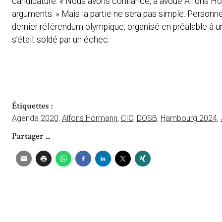
candidature. « Nous avons confiance, a avoué Alfons Hör
arguments. » Mais la partie ne sera pas simple. Personne
dernier référendum olympique, organisé en préalable à u
s’était soldé par un échec.
Étiquettes :
Agenda 2020
,
Alfons Hörmann
,
CIO
,
DOSB
,
Hambourg 2024
,
Partager ...