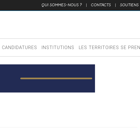
QUI SOMMES-NOUS ?
|
CONTACTS
|
SOUTIENS
CANDIDATURES
INSTITUTIONS
LES TERRITOIRES SE PRE