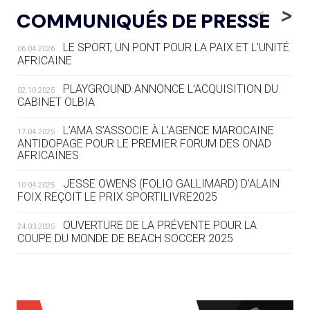
LE RÊVE DE VOIR LA LUGE ALPINE
<
>
COMMUNIQUÉS DE PRESSE
AUX JO « N'EST PAS FINI »
LE SPORT, UN PONT POUR LA PAIX ET L’UNITÉ
06.04.2026
05.08
— TIR À L'ARC
AFRICAINE
DES MONDIAUX À BRISBANE SUR LA
ROUTE DES JO 2032
PLAYGROUND ANNONCE L’ACQUISITION DU
02.10.2025
CABINET OLBIA
05.08
— ALPES FRANÇAISES 2030
LE VILLAGE OLYMPIQUE DES ARAVIS
L’AMA S’ASSOCIE À L’AGENCE MAROCAINE
17.04.2025
SE DESSINE
ANTIDOPAGE POUR LE PREMIER FORUM DES ONAD
AFRICAINES
04.08
— FOCUS DU JOUR
JESSE OWENS (FOLIO GALLIMARD) D’ALAIN
10.04.2025
LE COJOP A TROUVÉ SON VILLAGE
FOIX REÇOIT LE PRIX SPORTILIVRE2025
OLYMPIQUE LYONNAIS
OUVERTURE DE LA PRÉVENTE POUR LA
24.03.2025
COUPE DU MONDE DE BEACH SOCCER 2025
04.08
— ALLEMAGNE
« L'ALLEMAGNE PEUT DÉMONTRER
COMMENT ORGANISER DES JO
RESPONSABLES »
L’AMA FÉLICITE RICHARD POUND ET VALÉRIE
24.03.2025
FOURNEYRON, RÉCOMPENSÉS DE L’ORDRE OLYMPIQUE