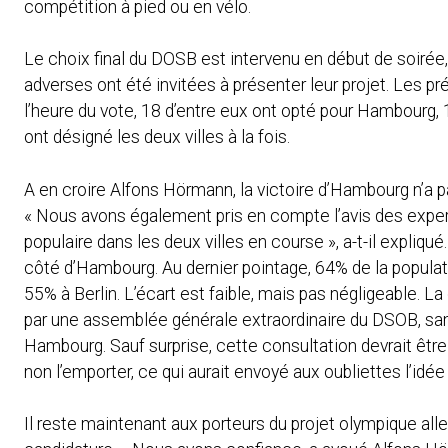
compétition à pied ou en vélo.
Le choix final du DOSB est intervenu en début de soirée
adverses ont été invitées à présenter leur projet. Les p
l’heure du vote, 18 d’entre eux ont opté pour Hambourg, 1
ont désigné les deux villes à la fois.
A en croire Alfons Hörmann, la victoire d’Hambourg n’
« Nous avons également pris en compte l’avis des expert
populaire dans les deux villes en course », a-t-il expliqué
côté d’Hambourg. Au dernier pointage, 64% de la populati
55% à Berlin. L’écart est faible, mais pas négligeable. La
par une assemblée générale extraordinaire du DSOB, sam
Hambourg. Sauf surprise, cette consultation devrait être f
non l’emporter, ce qui aurait envoyé aux oubliettes l’i
Il reste maintenant aux porteurs du projet olympique all