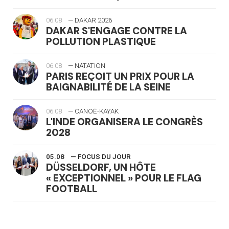
06.08
— DAKAR 2026
DAKAR S'ENGAGE CONTRE LA
POLLUTION PLASTIQUE
06.08
— NATATION
PARIS REÇOIT UN PRIX POUR LA
BAIGNABILITÉ DE LA SEINE
06.08
— CANOË-KAYAK
L'INDE ORGANISERA LE CONGRÈS
2028
05.08
— FOCUS DU JOUR
DÜSSELDORF, UN HÔTE
« EXCEPTIONNEL » POUR LE FLAG
FOOTBALL
05.08
— LUGE