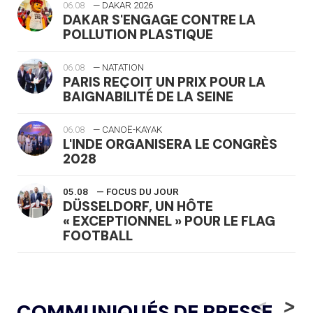
06.08
— DAKAR 2026
DAKAR S'ENGAGE CONTRE LA
POLLUTION PLASTIQUE
06.08
— NATATION
PARIS REÇOIT UN PRIX POUR LA
BAIGNABILITÉ DE LA SEINE
06.08
— CANOË-KAYAK
L'INDE ORGANISERA LE CONGRÈS
2028
05.08
— FOCUS DU JOUR
DÜSSELDORF, UN HÔTE
« EXCEPTIONNEL » POUR LE FLAG
FOOTBALL
05.08
— LUGE
LE RÊVE DE VOIR LA LUGE ALPINE
<
>
COMMUNIQUÉS DE PRESSE
AUX JO « N'EST PAS FINI »