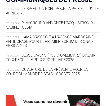
LE SPORT, UN PONT POUR LA PAIX ET L’UNITÉ
06.04.2026
05.08
— TIR À L'ARC
AFRICAINE
DES MONDIAUX À BRISBANE SUR LA
ROUTE DES JO 2032
PLAYGROUND ANNONCE L’ACQUISITION DU
02.10.2025
CABINET OLBIA
05.08
— ALPES FRANÇAISES 2030
LE VILLAGE OLYMPIQUE DES ARAVIS
L’AMA S’ASSOCIE À L’AGENCE MAROCAINE
17.04.2025
SE DESSINE
ANTIDOPAGE POUR LE PREMIER FORUM DES ONAD
AFRICAINES
04.08
— FOCUS DU JOUR
JESSE OWENS (FOLIO GALLIMARD) D’ALAIN
10.04.2025
LE COJOP A TROUVÉ SON VILLAGE
FOIX REÇOIT LE PRIX SPORTILIVRE2025
OLYMPIQUE LYONNAIS
OUVERTURE DE LA PRÉVENTE POUR LA
24.03.2025
COUPE DU MONDE DE BEACH SOCCER 2025
04.08
— ALLEMAGNE
« L'ALLEMAGNE PEUT DÉMONTRER
COMMENT ORGANISER DES JO
RESPONSABLES »
L’AMA FÉLICITE RICHARD POUND ET VALÉRIE
24.03.2025
FOURNEYRON, RÉCOMPENSÉS DE L’ORDRE OLYMPIQUE
L’AMA RECHERCHE DES HÔTES POUR LES
13.03.2025
04.08
— ESCRIME