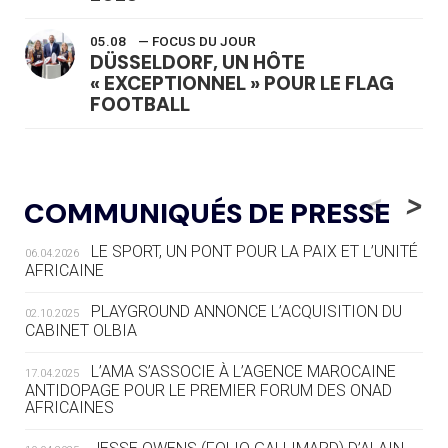
05.08
— FOCUS DU JOUR
DÜSSELDORF, UN HÔTE
« EXCEPTIONNEL » POUR LE FLAG
FOOTBALL
05.08
— LUGE
LE RÊVE DE VOIR LA LUGE ALPINE
<
>
COMMUNIQUÉS DE PRESSE
AUX JO « N'EST PAS FINI »
LE SPORT, UN PONT POUR LA PAIX ET L’UNITÉ
06.04.2026
05.08
— TIR À L'ARC
AFRICAINE
DES MONDIAUX À BRISBANE SUR LA
ROUTE DES JO 2032
PLAYGROUND ANNONCE L’ACQUISITION DU
02.10.2025
CABINET OLBIA
05.08
— ALPES FRANÇAISES 2030
LE VILLAGE OLYMPIQUE DES ARAVIS
L’AMA S’ASSOCIE À L’AGENCE MAROCAINE
17.04.2025
SE DESSINE
ANTIDOPAGE POUR LE PREMIER FORUM DES ONAD
AFRICAINES
04.08
— FOCUS DU JOUR