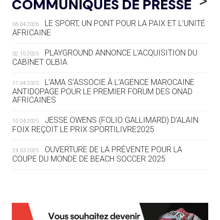
<
>
COMMUNIQUÉS DE PRESSE
AUX JO « N'EST PAS FINI »
LE SPORT, UN PONT POUR LA PAIX ET L’UNITÉ
06.04.2026
05.08
— TIR À L'ARC
AFRICAINE
DES MONDIAUX À BRISBANE SUR LA
ROUTE DES JO 2032
PLAYGROUND ANNONCE L’ACQUISITION DU
02.10.2025
CABINET OLBIA
05.08
— ALPES FRANÇAISES 2030
LE VILLAGE OLYMPIQUE DES ARAVIS
L’AMA S’ASSOCIE À L’AGENCE MAROCAINE
17.04.2025
SE DESSINE
ANTIDOPAGE POUR LE PREMIER FORUM DES ONAD
AFRICAINES
04.08
— FOCUS DU JOUR
JESSE OWENS (FOLIO GALLIMARD) D’ALAIN
10.04.2025
LE COJOP A TROUVÉ SON VILLAGE
FOIX REÇOIT LE PRIX SPORTILIVRE2025
OLYMPIQUE LYONNAIS
OUVERTURE DE LA PRÉVENTE POUR LA
24.03.2025
COUPE DU MONDE DE BEACH SOCCER 2025
04.08
— ALLEMAGNE
« L'ALLEMAGNE PEUT DÉMONTRER
COMMENT ORGANISER DES JO
RESPONSABLES »
L’AMA FÉLICITE RICHARD POUND ET VALÉRIE
24.03.2025
FOURNEYRON, RÉCOMPENSÉS DE L’ORDRE OLYMPIQUE
L’AMA RECHERCHE DES HÔTES POUR LES
13.03.2025