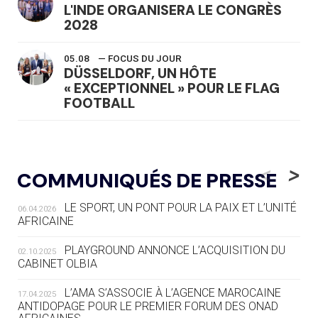
L'INDE ORGANISERA LE CONGRÈS
2028
05.08
— FOCUS DU JOUR
DÜSSELDORF, UN HÔTE
« EXCEPTIONNEL » POUR LE FLAG
FOOTBALL
05.08
— LUGE
LE RÊVE DE VOIR LA LUGE ALPINE
<
>
COMMUNIQUÉS DE PRESSE
AUX JO « N'EST PAS FINI »
LE SPORT, UN PONT POUR LA PAIX ET L’UNITÉ
06.04.2026
05.08
— TIR À L'ARC
AFRICAINE
DES MONDIAUX À BRISBANE SUR LA
ROUTE DES JO 2032
PLAYGROUND ANNONCE L’ACQUISITION DU
02.10.2025
CABINET OLBIA
05.08
— ALPES FRANÇAISES 2030
LE VILLAGE OLYMPIQUE DES ARAVIS
L’AMA S’ASSOCIE À L’AGENCE MAROCAINE
17.04.2025
SE DESSINE
ANTIDOPAGE POUR LE PREMIER FORUM DES ONAD