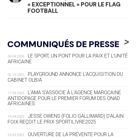
« EXCEPTIONNEL » POUR LE FLAG
FOOTBALL
05.08
— LUGE
LE RÊVE DE VOIR LA LUGE ALPINE
<
>
COMMUNIQUÉS DE PRESSE
AUX JO « N'EST PAS FINI »
LE SPORT, UN PONT POUR LA PAIX ET L’UNITÉ
06.04.2026
05.08
— TIR À L'ARC
AFRICAINE
DES MONDIAUX À BRISBANE SUR LA
ROUTE DES JO 2032
PLAYGROUND ANNONCE L’ACQUISITION DU
02.10.2025
CABINET OLBIA
05.08
— ALPES FRANÇAISES 2030
LE VILLAGE OLYMPIQUE DES ARAVIS
L’AMA S’ASSOCIE À L’AGENCE MAROCAINE
17.04.2025
SE DESSINE
ANTIDOPAGE POUR LE PREMIER FORUM DES ONAD
AFRICAINES
04.08
— FOCUS DU JOUR
JESSE OWENS (FOLIO GALLIMARD) D’ALAIN
10.04.2025
LE COJOP A TROUVÉ SON VILLAGE
FOIX REÇOIT LE PRIX SPORTILIVRE2025
OLYMPIQUE LYONNAIS
OUVERTURE DE LA PRÉVENTE POUR LA
24.03.2025