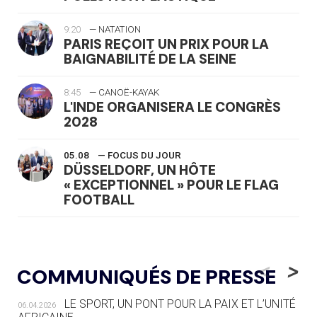
9:20
— NATATION
PARIS REÇOIT UN PRIX POUR LA
BAIGNABILITÉ DE LA SEINE
8:45
— CANOË-KAYAK
L'INDE ORGANISERA LE CONGRÈS
2028
05.08
— FOCUS DU JOUR
DÜSSELDORF, UN HÔTE
« EXCEPTIONNEL » POUR LE FLAG
FOOTBALL
05.08
— LUGE
LE RÊVE DE VOIR LA LUGE ALPINE
<
>
COMMUNIQUÉS DE PRESSE
AUX JO « N'EST PAS FINI »
LE SPORT, UN PONT POUR LA PAIX ET L’UNITÉ
06.04.2026
05.08
— TIR À L'ARC