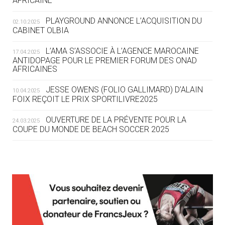
AFRICAINE
DES MONDIAUX À BRISBANE SUR LA
ROUTE DES JO 2032
PLAYGROUND ANNONCE L’ACQUISITION DU
02.10.2025
CABINET OLBIA
05.08
— ALPES FRANÇAISES 2030
LE VILLAGE OLYMPIQUE DES ARAVIS
L’AMA S’ASSOCIE À L’AGENCE MAROCAINE
17.04.2025
SE DESSINE
ANTIDOPAGE POUR LE PREMIER FORUM DES ONAD
AFRICAINES
04.08
— FOCUS DU JOUR
JESSE OWENS (FOLIO GALLIMARD) D’ALAIN
10.04.2025
LE COJOP A TROUVÉ SON VILLAGE
FOIX REÇOIT LE PRIX SPORTILIVRE2025
OLYMPIQUE LYONNAIS
OUVERTURE DE LA PRÉVENTE POUR LA
24.03.2025
COUPE DU MONDE DE BEACH SOCCER 2025
04.08
— ALLEMAGNE
« L'ALLEMAGNE PEUT DÉMONTRER
COMMENT ORGANISER DES JO
RESPONSABLES »
L’AMA FÉLICITE RICHARD POUND ET VALÉRIE
24.03.2025
FOURNEYRON, RÉCOMPENSÉS DE L’ORDRE OLYMPIQUE
L’AMA RECHERCHE DES HÔTES POUR LES
13.03.2025
04.08
— ESCRIME
RÉUNIONS DU CONSEIL DE FONDATION ET DU COMITÉ
LA FIE LANCE LES GRANDES
EXÉCUTIF
MANŒUVRES EN VUE DES JO