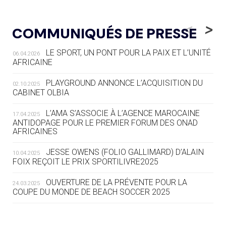
05.08
— LUGE
LE RÊVE DE VOIR LA LUGE ALPINE
<
>
COMMUNIQUÉS DE PRESSE
AUX JO « N'EST PAS FINI »
LE SPORT, UN PONT POUR LA PAIX ET L’UNITÉ
06.04.2026
05.08
— TIR À L'ARC
AFRICAINE
DES MONDIAUX À BRISBANE SUR LA
ROUTE DES JO 2032
PLAYGROUND ANNONCE L’ACQUISITION DU
02.10.2025
CABINET OLBIA
05.08
— ALPES FRANÇAISES 2030
LE VILLAGE OLYMPIQUE DES ARAVIS
L’AMA S’ASSOCIE À L’AGENCE MAROCAINE
17.04.2025
SE DESSINE
ANTIDOPAGE POUR LE PREMIER FORUM DES ONAD
AFRICAINES
04.08
— FOCUS DU JOUR
JESSE OWENS (FOLIO GALLIMARD) D’ALAIN
10.04.2025
LE COJOP A TROUVÉ SON VILLAGE
FOIX REÇOIT LE PRIX SPORTILIVRE2025
OLYMPIQUE LYONNAIS
OUVERTURE DE LA PRÉVENTE POUR LA
24.03.2025
COUPE DU MONDE DE BEACH SOCCER 2025
04.08
— ALLEMAGNE
« L'ALLEMAGNE PEUT DÉMONTRER
COMMENT ORGANISER DES JO
RESPONSABLES »
L’AMA FÉLICITE RICHARD POUND ET VALÉRIE
24.03.2025