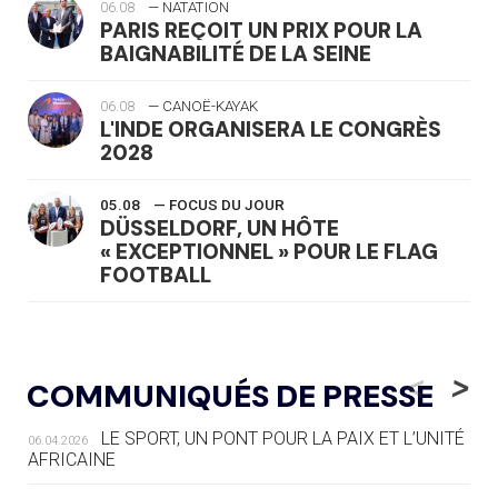
06.08
— NATATION
PARIS REÇOIT UN PRIX POUR LA
BAIGNABILITÉ DE LA SEINE
06.08
— CANOË-KAYAK
L'INDE ORGANISERA LE CONGRÈS
2028
05.08
— FOCUS DU JOUR
DÜSSELDORF, UN HÔTE
« EXCEPTIONNEL » POUR LE FLAG
FOOTBALL
05.08
— LUGE
LE RÊVE DE VOIR LA LUGE ALPINE
<
>
COMMUNIQUÉS DE PRESSE
AUX JO « N'EST PAS FINI »
LE SPORT, UN PONT POUR LA PAIX ET L’UNITÉ
06.04.2026
05.08
— TIR À L'ARC
AFRICAINE
DES MONDIAUX À BRISBANE SUR LA
ROUTE DES JO 2032