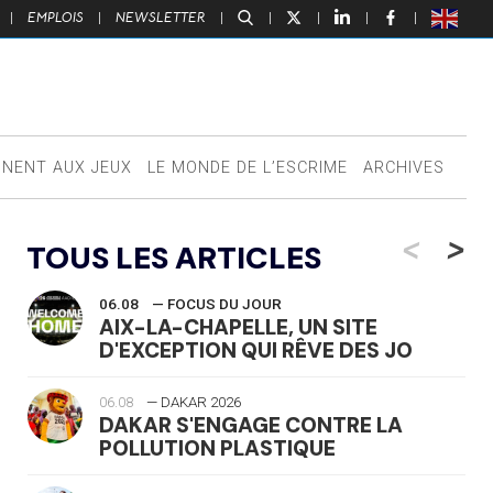
|
EMPLOIS
|
NEWSLETTER
|
|
|
|
|
NNENT AUX JEUX
LE MONDE DE L’ESCRIME
ARCHIVES
<
>
TOUS LES ARTICLES
06.08
— FOCUS DU JOUR
AIX-LA-CHAPELLE, UN SITE
D'EXCEPTION QUI RÊVE DES JO
06.08
— DAKAR 2026
DAKAR S'ENGAGE CONTRE LA
POLLUTION PLASTIQUE