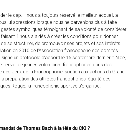
r le cap. Il nous a toujours réservé le meilleur accueil, a
 lui adressions lorsque nous ne parvenions plus à faire
rs gestes symboliques témoignant de sa volonté de considérer
aisant, il nous a aidés à créer les conditions pour donner
 se structurer, de promouvoir ses projets et ses intérêts.
réation en 2010 de l’Association francophone des comités
s signé un protocole d’accord le 15 septembre dernier à Nice,
 : envoi de jeunes volontaires francophones dans des
re des Jeux de la Francophonie, soutien aux actions du Grand
 la préparation des athlètes francophones, égalité des
cques Rogge, la francophonie sportive s’organise.
mandat de Thomas Bach à la tête du CIO ?