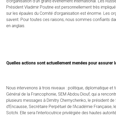
d’organisation d’un grand événement international. Les Russes
Président Vladimir Poutine est personnellement très impliqué
sur les épaules du Comité d’organisation est énorme. Les organi
savent. Pour toutes ces raisons, nous sommes confiants dans
en anglais.
Quelles actions sont actuellement menées pour assurer la
Nous intervenons à trois niveaux : politique, diplomatique et 
Général de la Francophonie, SEM Abdou Diouf, qui a rencontr
plusieurs messages à Dimitry Chernychenko, le président de 
d’Encausse, Secrétaire Perpétuel de l’Académie Française, l
Sotchi. Elle sera l’interlocutrice privilégiée des hautes autor