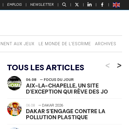
|
EMPLOIS
|
NEWSLETTER
|
|
|
|
|
NNENT AUX JEUX
LE MONDE DE L’ESCRIME
ARCHIVES
<
>
TOUS LES ARTICLES
06.08
— FOCUS DU JOUR
AIX-LA-CHAPELLE, UN SITE
D'EXCEPTION QUI RÊVE DES JO
06.08
— DAKAR 2026
DAKAR S'ENGAGE CONTRE LA
POLLUTION PLASTIQUE