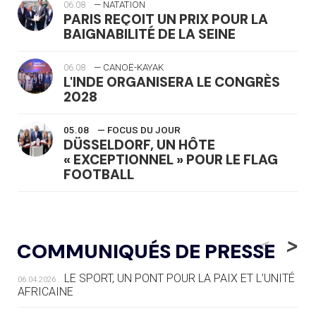
06.08
— NATATION
PARIS REÇOIT UN PRIX POUR LA
BAIGNABILITÉ DE LA SEINE
06.08
— CANOË-KAYAK
L'INDE ORGANISERA LE CONGRÈS
2028
05.08
— FOCUS DU JOUR
DÜSSELDORF, UN HÔTE
« EXCEPTIONNEL » POUR LE FLAG
FOOTBALL
05.08
— LUGE
LE RÊVE DE VOIR LA LUGE ALPINE
<
>
COMMUNIQUÉS DE PRESSE
AUX JO « N'EST PAS FINI »
LE SPORT, UN PONT POUR LA PAIX ET L’UNITÉ
06.04.2026
05.08
— TIR À L'ARC
AFRICAINE
DES MONDIAUX À BRISBANE SUR LA
ROUTE DES JO 2032