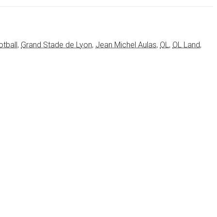
otball
,
Grand Stade de Lyon
,
Jean Michel Aulas
,
OL
,
OL Land
,