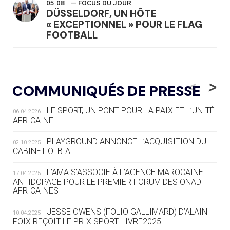
05.08
— FOCUS DU JOUR
DÜSSELDORF, UN HÔTE
« EXCEPTIONNEL » POUR LE FLAG
FOOTBALL
05.08
— LUGE
LE RÊVE DE VOIR LA LUGE ALPINE
<
>
COMMUNIQUÉS DE PRESSE
AUX JO « N'EST PAS FINI »
LE SPORT, UN PONT POUR LA PAIX ET L’UNITÉ
06.04.2026
05.08
— TIR À L'ARC
AFRICAINE
DES MONDIAUX À BRISBANE SUR LA
ROUTE DES JO 2032
PLAYGROUND ANNONCE L’ACQUISITION DU
02.10.2025
CABINET OLBIA
05.08
— ALPES FRANÇAISES 2030
LE VILLAGE OLYMPIQUE DES ARAVIS
L’AMA S’ASSOCIE À L’AGENCE MAROCAINE
17.04.2025
SE DESSINE
ANTIDOPAGE POUR LE PREMIER FORUM DES ONAD
AFRICAINES
04.08
— FOCUS DU JOUR
JESSE OWENS (FOLIO GALLIMARD) D’ALAIN
10.04.2025
LE COJOP A TROUVÉ SON VILLAGE
FOIX REÇOIT LE PRIX SPORTILIVRE2025
OLYMPIQUE LYONNAIS