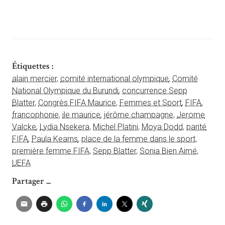
Étiquettes :
alain mercier
,
comité international olympique
,
Comité
National Olympique du Burundi
,
concurrence Sepp
Blatter
,
Congrès FIFA Maurice
,
Femmes et Sport
,
FIFA
,
francophonie
,
ile maurice
,
jérôme champagne
,
Jerome
Valcke
,
Lydia Nsekera
,
Michel Platini
,
Moya Dodd
,
parité
FIFA
,
Paula Kearns
,
place de la femme dans le sport
,
première femme FIFA
,
Sepp Blatter
,
Sonia Bien Aimé
,
UEFA
Partager ...