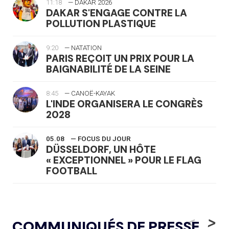
11:18
— DAKAR 2026
DAKAR S'ENGAGE CONTRE LA
POLLUTION PLASTIQUE
9:20
— NATATION
PARIS REÇOIT UN PRIX POUR LA
BAIGNABILITÉ DE LA SEINE
8:45
— CANOË-KAYAK
L'INDE ORGANISERA LE CONGRÈS
2028
05.08
— FOCUS DU JOUR
DÜSSELDORF, UN HÔTE
« EXCEPTIONNEL » POUR LE FLAG
FOOTBALL
05.08
— LUGE
LE RÊVE DE VOIR LA LUGE ALPINE
<
>
COMMUNIQUÉS DE PRESSE
AUX JO « N'EST PAS FINI »