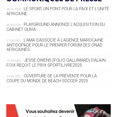
LE SPORT, UN PONT POUR LA PAIX ET L’UNITÉ
06.04.2026
05.08
— TIR À L'ARC
AFRICAINE
DES MONDIAUX À BRISBANE SUR LA
ROUTE DES JO 2032
PLAYGROUND ANNONCE L’ACQUISITION DU
02.10.2025
CABINET OLBIA
05.08
— ALPES FRANÇAISES 2030
LE VILLAGE OLYMPIQUE DES ARAVIS
L’AMA S’ASSOCIE À L’AGENCE MAROCAINE
17.04.2025
SE DESSINE
ANTIDOPAGE POUR LE PREMIER FORUM DES ONAD
AFRICAINES
04.08
— FOCUS DU JOUR
JESSE OWENS (FOLIO GALLIMARD) D’ALAIN
10.04.2025
LE COJOP A TROUVÉ SON VILLAGE
FOIX REÇOIT LE PRIX SPORTILIVRE2025
OLYMPIQUE LYONNAIS
OUVERTURE DE LA PRÉVENTE POUR LA
24.03.2025
COUPE DU MONDE DE BEACH SOCCER 2025
04.08
— ALLEMAGNE
« L'ALLEMAGNE PEUT DÉMONTRER
COMMENT ORGANISER DES JO
RESPONSABLES »
L’AMA FÉLICITE RICHARD POUND ET VALÉRIE
24.03.2025
FOURNEYRON, RÉCOMPENSÉS DE L’ORDRE OLYMPIQUE
L’AMA RECHERCHE DES HÔTES POUR LES
13.03.2025
04.08
— ESCRIME
RÉUNIONS DU CONSEIL DE FONDATION ET DU COMITÉ