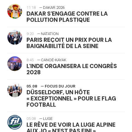
11:18
— DAKAR 2026
DAKAR S'ENGAGE CONTRE LA
POLLUTION PLASTIQUE
9:20
— NATATION
PARIS REÇOIT UN PRIX POUR LA
BAIGNABILITÉ DE LA SEINE
8:45
— CANOË-KAYAK
L'INDE ORGANISERA LE CONGRÈS
2028
05.08
— FOCUS DU JOUR
DÜSSELDORF, UN HÔTE
« EXCEPTIONNEL » POUR LE FLAG
FOOTBALL
05.08
— LUGE
LE RÊVE DE VOIR LA LUGE ALPINE
AUX JO « N'EST PAS FINI »