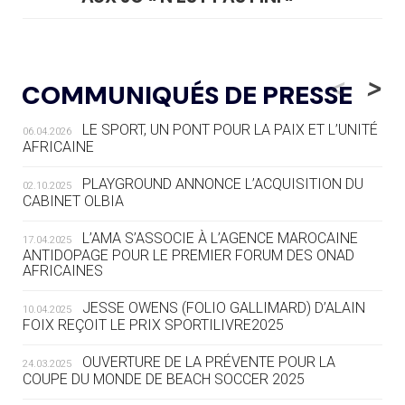
05.08
— TIR À L'ARC
DES MONDIAUX À BRISBANE SUR LA
<
>
COMMUNIQUÉS DE PRESSE
ROUTE DES JO 2032
LE SPORT, UN PONT POUR LA PAIX ET L’UNITÉ
06.04.2026
05.08
— ALPES FRANÇAISES 2030
AFRICAINE
LE VILLAGE OLYMPIQUE DES ARAVIS
SE DESSINE
PLAYGROUND ANNONCE L’ACQUISITION DU
02.10.2025
CABINET OLBIA
04.08
— FOCUS DU JOUR
LE COJOP A TROUVÉ SON VILLAGE
L’AMA S’ASSOCIE À L’AGENCE MAROCAINE
17.04.2025
OLYMPIQUE LYONNAIS
ANTIDOPAGE POUR LE PREMIER FORUM DES ONAD
AFRICAINES
04.08
— ALLEMAGNE
JESSE OWENS (FOLIO GALLIMARD) D’ALAIN
10.04.2025
« L'ALLEMAGNE PEUT DÉMONTRER
FOIX REÇOIT LE PRIX SPORTILIVRE2025
COMMENT ORGANISER DES JO
RESPONSABLES »
OUVERTURE DE LA PRÉVENTE POUR LA
24.03.2025
COUPE DU MONDE DE BEACH SOCCER 2025
04.08
— ESCRIME