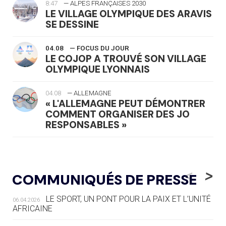
8:47
— ALPES FRANÇAISES 2030
LE VILLAGE OLYMPIQUE DES ARAVIS
SE DESSINE
04.08
— FOCUS DU JOUR
LE COJOP A TROUVÉ SON VILLAGE
OLYMPIQUE LYONNAIS
04.08
— ALLEMAGNE
« L'ALLEMAGNE PEUT DÉMONTRER
COMMENT ORGANISER DES JO
RESPONSABLES »
04.08
— ESCRIME
LA FIE LANCE LES GRANDES
<
>
COMMUNIQUÉS DE PRESSE
MANŒUVRES EN VUE DES JO
LE SPORT, UN PONT POUR LA PAIX ET L’UNITÉ
06.04.2026
04.08
— DAKAR 2026
AFRICAINE
DES FRESQUES CÉLÈBRENT LES JOJ