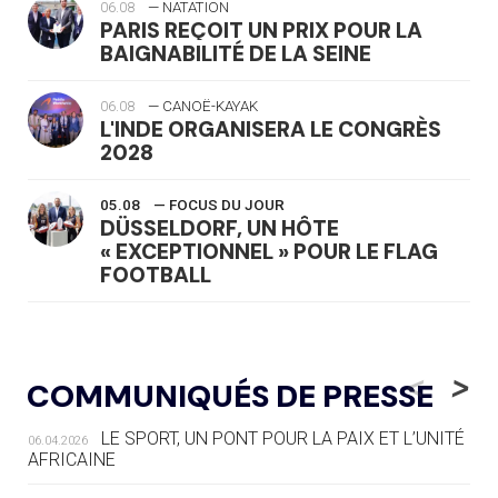
06.08
— NATATION
PARIS REÇOIT UN PRIX POUR LA
BAIGNABILITÉ DE LA SEINE
06.08
— CANOË-KAYAK
L'INDE ORGANISERA LE CONGRÈS
2028
05.08
— FOCUS DU JOUR
DÜSSELDORF, UN HÔTE
« EXCEPTIONNEL » POUR LE FLAG
FOOTBALL
05.08
— LUGE
LE RÊVE DE VOIR LA LUGE ALPINE
<
>
COMMUNIQUÉS DE PRESSE
AUX JO « N'EST PAS FINI »
LE SPORT, UN PONT POUR LA PAIX ET L’UNITÉ
06.04.2026
05.08
— TIR À L'ARC
AFRICAINE
DES MONDIAUX À BRISBANE SUR LA
ROUTE DES JO 2032