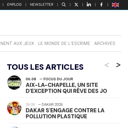
|
EMPLOIS
|
NEWSLETTER
|
|
|
|
|
NNENT AUX JEUX
LE MONDE DE L’ESCRIME
ARCHIVES
<
>
TOUS LES ARTICLES
06.08
— FOCUS DU JOUR
AIX-LA-CHAPELLE, UN SITE
D'EXCEPTION QUI RÊVE DES JO
06.08
— DAKAR 2026
DAKAR S'ENGAGE CONTRE LA
POLLUTION PLASTIQUE