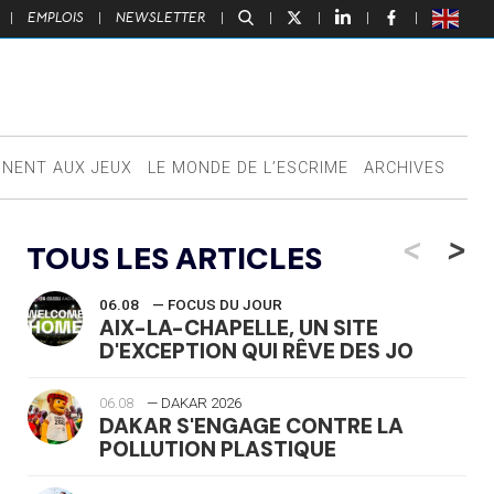
|
EMPLOIS
|
NEWSLETTER
|
|
|
|
|
NNENT AUX JEUX
LE MONDE DE L’ESCRIME
ARCHIVES
<
>
TOUS LES ARTICLES
06.08
— FOCUS DU JOUR
AIX-LA-CHAPELLE, UN SITE
D'EXCEPTION QUI RÊVE DES JO
06.08
— DAKAR 2026
DAKAR S'ENGAGE CONTRE LA
POLLUTION PLASTIQUE