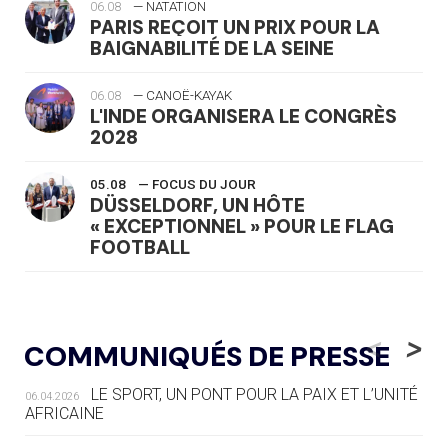
06.08
— NATATION
PARIS REÇOIT UN PRIX POUR LA
BAIGNABILITÉ DE LA SEINE
06.08
— CANOË-KAYAK
L'INDE ORGANISERA LE CONGRÈS
2028
05.08
— FOCUS DU JOUR
DÜSSELDORF, UN HÔTE
« EXCEPTIONNEL » POUR LE FLAG
FOOTBALL
05.08
— LUGE
LE RÊVE DE VOIR LA LUGE ALPINE
<
>
COMMUNIQUÉS DE PRESSE
AUX JO « N'EST PAS FINI »
LE SPORT, UN PONT POUR LA PAIX ET L’UNITÉ
06.04.2026
05.08
— TIR À L'ARC
AFRICAINE
DES MONDIAUX À BRISBANE SUR LA
ROUTE DES JO 2032