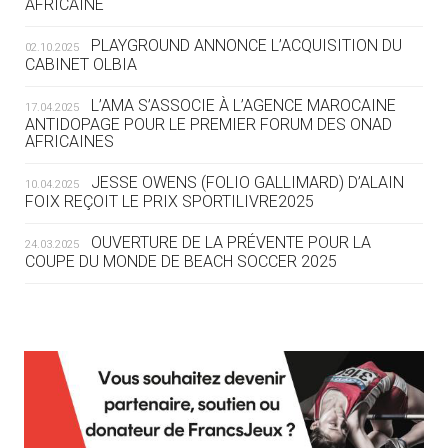
AFRICAINE
DES MONDIAUX À BRISBANE SUR LA
ROUTE DES JO 2032
PLAYGROUND ANNONCE L’ACQUISITION DU
02.10.2025
CABINET OLBIA
05.08
— ALPES FRANÇAISES 2030
LE VILLAGE OLYMPIQUE DES ARAVIS
L’AMA S’ASSOCIE À L’AGENCE MAROCAINE
17.04.2025
SE DESSINE
ANTIDOPAGE POUR LE PREMIER FORUM DES ONAD
AFRICAINES
04.08
— FOCUS DU JOUR
JESSE OWENS (FOLIO GALLIMARD) D’ALAIN
10.04.2025
LE COJOP A TROUVÉ SON VILLAGE
FOIX REÇOIT LE PRIX SPORTILIVRE2025
OLYMPIQUE LYONNAIS
OUVERTURE DE LA PRÉVENTE POUR LA
24.03.2025
COUPE DU MONDE DE BEACH SOCCER 2025
04.08
— ALLEMAGNE
« L'ALLEMAGNE PEUT DÉMONTRER
COMMENT ORGANISER DES JO
RESPONSABLES »
L’AMA FÉLICITE RICHARD POUND ET VALÉRIE
24.03.2025
FOURNEYRON, RÉCOMPENSÉS DE L’ORDRE OLYMPIQUE
L’AMA RECHERCHE DES HÔTES POUR LES
13.03.2025
04.08
— ESCRIME
RÉUNIONS DU CONSEIL DE FONDATION ET DU COMITÉ
LA FIE LANCE LES GRANDES
EXÉCUTIF
MANŒUVRES EN VUE DES JO