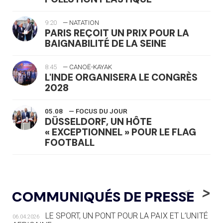
9:20
— NATATION
PARIS REÇOIT UN PRIX POUR LA
BAIGNABILITÉ DE LA SEINE
8:45
— CANOË-KAYAK
L'INDE ORGANISERA LE CONGRÈS
2028
05.08
— FOCUS DU JOUR
DÜSSELDORF, UN HÔTE
« EXCEPTIONNEL » POUR LE FLAG
FOOTBALL
05.08
— LUGE
LE RÊVE DE VOIR LA LUGE ALPINE
<
>
COMMUNIQUÉS DE PRESSE
AUX JO « N'EST PAS FINI »
LE SPORT, UN PONT POUR LA PAIX ET L’UNITÉ
06.04.2026
05.08
— TIR À L'ARC