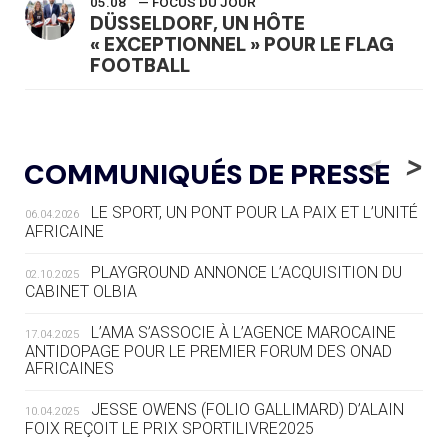
05.08
— FOCUS DU JOUR
DÜSSELDORF, UN HÔTE
« EXCEPTIONNEL » POUR LE FLAG
FOOTBALL
05.08
— LUGE
LE RÊVE DE VOIR LA LUGE ALPINE
<
>
COMMUNIQUÉS DE PRESSE
AUX JO « N'EST PAS FINI »
LE SPORT, UN PONT POUR LA PAIX ET L’UNITÉ
06.04.2026
05.08
— TIR À L'ARC
AFRICAINE
DES MONDIAUX À BRISBANE SUR LA
ROUTE DES JO 2032
PLAYGROUND ANNONCE L’ACQUISITION DU
02.10.2025
CABINET OLBIA
05.08
— ALPES FRANÇAISES 2030
LE VILLAGE OLYMPIQUE DES ARAVIS
L’AMA S’ASSOCIE À L’AGENCE MAROCAINE
17.04.2025
SE DESSINE
ANTIDOPAGE POUR LE PREMIER FORUM DES ONAD
AFRICAINES
04.08
— FOCUS DU JOUR
JESSE OWENS (FOLIO GALLIMARD) D’ALAIN
10.04.2025
LE COJOP A TROUVÉ SON VILLAGE
FOIX REÇOIT LE PRIX SPORTILIVRE2025
OLYMPIQUE LYONNAIS