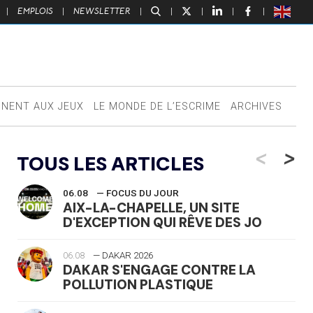
|
EMPLOIS
|
NEWSLETTER
|
|
|
|
|
NNENT AUX JEUX
LE MONDE DE L’ESCRIME
ARCHIVES
<
>
TOUS LES ARTICLES
06.08
— FOCUS DU JOUR
AIX-LA-CHAPELLE, UN SITE
D'EXCEPTION QUI RÊVE DES JO
06.08
— DAKAR 2026
DAKAR S'ENGAGE CONTRE LA
POLLUTION PLASTIQUE