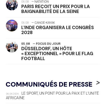
06.08
— NATATION
PARIS REÇOIT UN PRIX POUR LA
BAIGNABILITÉ DE LA SEINE
06.08
— CANOË-KAYAK
L'INDE ORGANISERA LE CONGRÈS
2028
05.08
— FOCUS DU JOUR
DÜSSELDORF, UN HÔTE
« EXCEPTIONNEL » POUR LE FLAG
FOOTBALL
05.08
— LUGE
LE RÊVE DE VOIR LA LUGE ALPINE
<
>
COMMUNIQUÉS DE PRESSE
AUX JO « N'EST PAS FINI »
LE SPORT, UN PONT POUR LA PAIX ET L’UNITÉ
06.04.2026
05.08
— TIR À L'ARC
AFRICAINE
DES MONDIAUX À BRISBANE SUR LA
ROUTE DES JO 2032