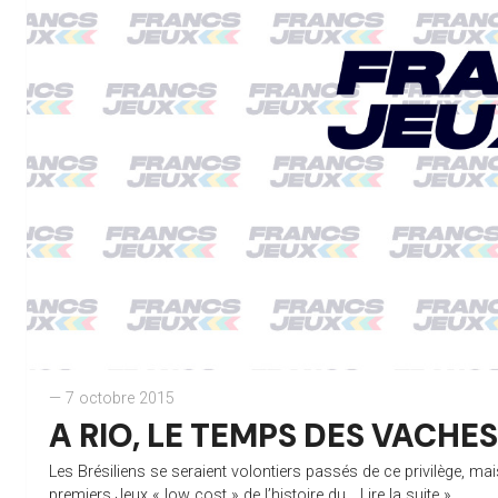
— 7 octobre 2015
A RIO, LE TEMPS DES VACHE
Les Brésiliens se seraient volontiers passés de ce privilège, mais
premiers Jeux « low cost » de l’histoire du...
Lire la suite »