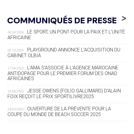
05.08
— LUGE
LE RÊVE DE VOIR LA LUGE ALPINE
<
>
COMMUNIQUÉS DE PRESSE
AUX JO « N'EST PAS FINI »
LE SPORT, UN PONT POUR LA PAIX ET L’UNITÉ
06.04.2026
05.08
— TIR À L'ARC
AFRICAINE
DES MONDIAUX À BRISBANE SUR LA
ROUTE DES JO 2032
PLAYGROUND ANNONCE L’ACQUISITION DU
02.10.2025
CABINET OLBIA
05.08
— ALPES FRANÇAISES 2030
LE VILLAGE OLYMPIQUE DES ARAVIS
L’AMA S’ASSOCIE À L’AGENCE MAROCAINE
17.04.2025
SE DESSINE
ANTIDOPAGE POUR LE PREMIER FORUM DES ONAD
AFRICAINES
04.08
— FOCUS DU JOUR
JESSE OWENS (FOLIO GALLIMARD) D’ALAIN
10.04.2025
LE COJOP A TROUVÉ SON VILLAGE
FOIX REÇOIT LE PRIX SPORTILIVRE2025
OLYMPIQUE LYONNAIS
OUVERTURE DE LA PRÉVENTE POUR LA
24.03.2025
COUPE DU MONDE DE BEACH SOCCER 2025
04.08
— ALLEMAGNE
« L'ALLEMAGNE PEUT DÉMONTRER
COMMENT ORGANISER DES JO
RESPONSABLES »
L’AMA FÉLICITE RICHARD POUND ET VALÉRIE
24.03.2025