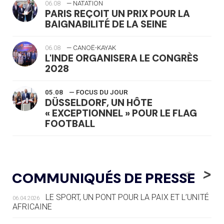
06.08
— NATATION
PARIS REÇOIT UN PRIX POUR LA
BAIGNABILITÉ DE LA SEINE
06.08
— CANOË-KAYAK
L'INDE ORGANISERA LE CONGRÈS
2028
05.08
— FOCUS DU JOUR
DÜSSELDORF, UN HÔTE
« EXCEPTIONNEL » POUR LE FLAG
FOOTBALL
05.08
— LUGE
LE RÊVE DE VOIR LA LUGE ALPINE
<
>
COMMUNIQUÉS DE PRESSE
AUX JO « N'EST PAS FINI »
LE SPORT, UN PONT POUR LA PAIX ET L’UNITÉ
06.04.2026
05.08
— TIR À L'ARC
AFRICAINE
DES MONDIAUX À BRISBANE SUR LA
ROUTE DES JO 2032