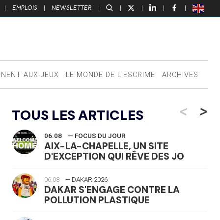
|
EMPLOIS
|
NEWSLETTER
|
|
|
|
|
NNENT AUX JEUX
LE MONDE DE L’ESCRIME
ARCHIVES
<
>
TOUS LES ARTICLES
06.08
— FOCUS DU JOUR
AIX-LA-CHAPELLE, UN SITE
D'EXCEPTION QUI RÊVE DES JO
06.08
— DAKAR 2026
DAKAR S'ENGAGE CONTRE LA
POLLUTION PLASTIQUE