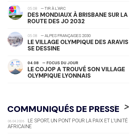
05.08
— TIR À L'ARC
DES MONDIAUX À BRISBANE SUR LA
ROUTE DES JO 2032
05.08
— ALPES FRANÇAISES 2030
LE VILLAGE OLYMPIQUE DES ARAVIS
SE DESSINE
04.08
— FOCUS DU JOUR
LE COJOP A TROUVÉ SON VILLAGE
OLYMPIQUE LYONNAIS
04.08
— ALLEMAGNE
« L'ALLEMAGNE PEUT DÉMONTRER
<
>
COMMUNIQUÉS DE PRESSE
COMMENT ORGANISER DES JO
RESPONSABLES »
LE SPORT, UN PONT POUR LA PAIX ET L’UNITÉ
06.04.2026
AFRICAINE
04.08
— ESCRIME
LA FIE LANCE LES GRANDES