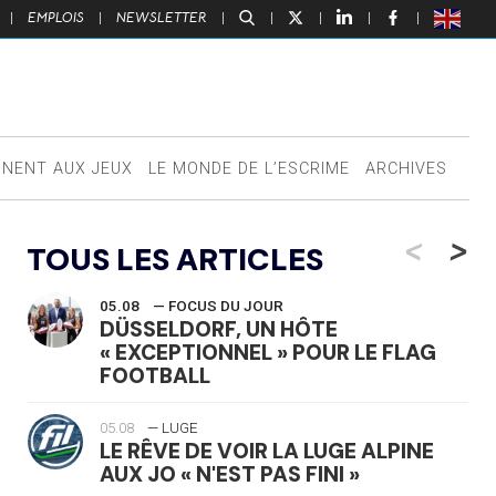
|
EMPLOIS
|
NEWSLETTER
|
|
|
|
|
NNENT AUX JEUX
LE MONDE DE L’ESCRIME
ARCHIVES
<
>
TOUS LES ARTICLES
05.08
— FOCUS DU JOUR
DÜSSELDORF, UN HÔTE
« EXCEPTIONNEL » POUR LE FLAG
FOOTBALL
05.08
— LUGE
LE RÊVE DE VOIR LA LUGE ALPINE
AUX JO « N'EST PAS FINI »