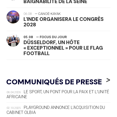
BAIGNABILITÉ DE LA SEINE
06.08
— CANOË-KAYAK
L'INDE ORGANISERA LE CONGRÈS
2028
05.08
— FOCUS DU JOUR
DÜSSELDORF, UN HÔTE
« EXCEPTIONNEL » POUR LE FLAG
FOOTBALL
05.08
— LUGE
LE RÊVE DE VOIR LA LUGE ALPINE
<
>
COMMUNIQUÉS DE PRESSE
AUX JO « N'EST PAS FINI »
LE SPORT, UN PONT POUR LA PAIX ET L’UNITÉ
06.04.2026
05.08
— TIR À L'ARC
AFRICAINE
DES MONDIAUX À BRISBANE SUR LA
ROUTE DES JO 2032
PLAYGROUND ANNONCE L’ACQUISITION DU
02.10.2025
CABINET OLBIA
05.08
— ALPES FRANÇAISES 2030