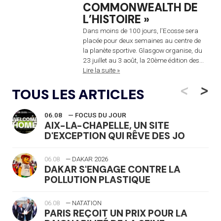
COMMONWEALTH DE
L’HISTOIRE »
Dans moins de 100 jours, l’Ecosse sera
placée pour deux semaines au centre de
la planète sportive. Glasgow organise, du
23 juillet au 3 août, la 20ème édition des...
Lire la suite »
<
>
TOUS LES ARTICLES
06.08
— FOCUS DU JOUR
AIX-LA-CHAPELLE, UN SITE
D'EXCEPTION QUI RÊVE DES JO
06.08
— DAKAR 2026
DAKAR S'ENGAGE CONTRE LA
POLLUTION PLASTIQUE
06.08
— NATATION
PARIS REÇOIT UN PRIX POUR LA