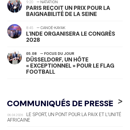
9:20
— NATATION
PARIS REÇOIT UN PRIX POUR LA
BAIGNABILITÉ DE LA SEINE
8:45
— CANOË-KAYAK
L'INDE ORGANISERA LE CONGRÈS
2028
05.08
— FOCUS DU JOUR
DÜSSELDORF, UN HÔTE
« EXCEPTIONNEL » POUR LE FLAG
FOOTBALL
05.08
— LUGE
LE RÊVE DE VOIR LA LUGE ALPINE
<
>
COMMUNIQUÉS DE PRESSE
AUX JO « N'EST PAS FINI »
LE SPORT, UN PONT POUR LA PAIX ET L’UNITÉ
06.04.2026
05.08
— TIR À L'ARC
AFRICAINE
DES MONDIAUX À BRISBANE SUR LA
ROUTE DES JO 2032