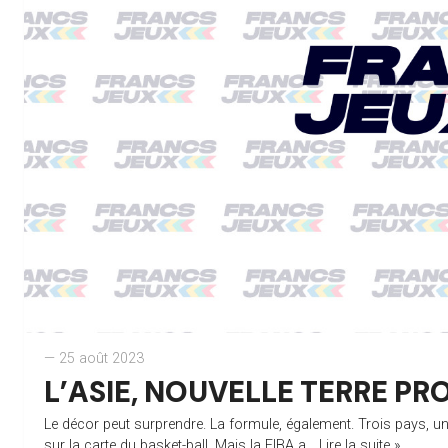
— 25 août 2023
L’ASIE, NOUVELLE TERRE PR
Le décor peut surprendre. La formule, également. Trois pays, une
sur la carte du basket-ball. Mais la FIBA a...
Lire la suite »