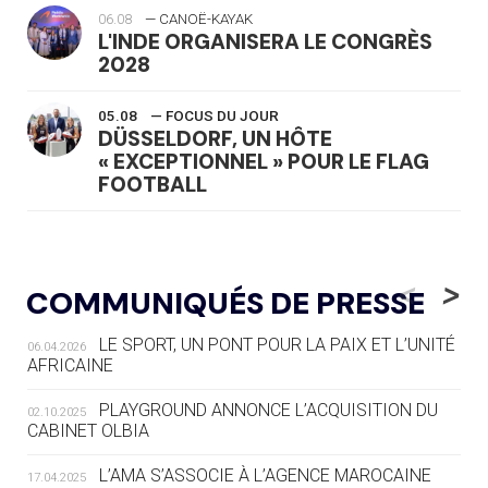
06.08
— CANOË-KAYAK
L'INDE ORGANISERA LE CONGRÈS
2028
05.08
— FOCUS DU JOUR
DÜSSELDORF, UN HÔTE
« EXCEPTIONNEL » POUR LE FLAG
FOOTBALL
05.08
— LUGE
LE RÊVE DE VOIR LA LUGE ALPINE
<
>
COMMUNIQUÉS DE PRESSE
AUX JO « N'EST PAS FINI »
LE SPORT, UN PONT POUR LA PAIX ET L’UNITÉ
06.04.2026
05.08
— TIR À L'ARC
AFRICAINE
DES MONDIAUX À BRISBANE SUR LA
ROUTE DES JO 2032
PLAYGROUND ANNONCE L’ACQUISITION DU
02.10.2025
CABINET OLBIA
05.08
— ALPES FRANÇAISES 2030
LE VILLAGE OLYMPIQUE DES ARAVIS
L’AMA S’ASSOCIE À L’AGENCE MAROCAINE
17.04.2025