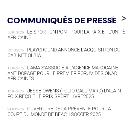
05.08
— LUGE
LE RÊVE DE VOIR LA LUGE ALPINE
<
>
COMMUNIQUÉS DE PRESSE
AUX JO « N'EST PAS FINI »
LE SPORT, UN PONT POUR LA PAIX ET L’UNITÉ
06.04.2026
05.08
— TIR À L'ARC
AFRICAINE
DES MONDIAUX À BRISBANE SUR LA
ROUTE DES JO 2032
PLAYGROUND ANNONCE L’ACQUISITION DU
02.10.2025
CABINET OLBIA
05.08
— ALPES FRANÇAISES 2030
LE VILLAGE OLYMPIQUE DES ARAVIS
L’AMA S’ASSOCIE À L’AGENCE MAROCAINE
17.04.2025
SE DESSINE
ANTIDOPAGE POUR LE PREMIER FORUM DES ONAD
AFRICAINES
04.08
— FOCUS DU JOUR
JESSE OWENS (FOLIO GALLIMARD) D’ALAIN
10.04.2025
LE COJOP A TROUVÉ SON VILLAGE
FOIX REÇOIT LE PRIX SPORTILIVRE2025
OLYMPIQUE LYONNAIS
OUVERTURE DE LA PRÉVENTE POUR LA
24.03.2025
COUPE DU MONDE DE BEACH SOCCER 2025
04.08
— ALLEMAGNE
« L'ALLEMAGNE PEUT DÉMONTRER
COMMENT ORGANISER DES JO
RESPONSABLES »
L’AMA FÉLICITE RICHARD POUND ET VALÉRIE
24.03.2025