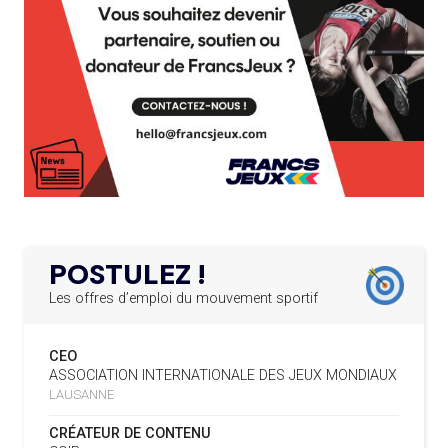
L’AMA RECHERCHE DES HÔTES POUR LES
13.03.2025
04.08
— ESCRIME
RÉUNIONS DU CONSEIL DE FONDATION ET DU COMITÉ
LA FIE LANCE LES GRANDES
EXÉCUTIF
MANŒUVRES EN VUE DES JO
APPEL À CANDIDATURES DE L’AMA POUR LES
12.03.2025
SIÈGES DE PRÉSIDENTS DE SES COMITÉS
04.08
— DAKAR 2026
PERMANENTS
DES FRESQUES CÉLÈBRENT LES JOJ
LE PROGRAMME DES JEUNES LEADERS DU
20.02.2025
03.08
—
CIO ACCUEILLE 25 NOUVELLES RECRUES
« PARIS 2024 M'A INSPIRÉ POUR
CRÉER UN PERSONNAGE »
L’AMA FÉLICITE L’AGENCE ANTIDOPAGE DE
19.02.2025
SERBIE POUR LE DÉMANTÈLEMENT D’UN GROUPE
POSTULEZ !
CRIMINEL ORGANISÉ
03.08
— CROATIE
JOSIP VARVODIC ÉLU PRÉSIDENT
Les offres d’emploi du mouvement sportif
DU CNO
L’AMA SIGNE UN ACCORD AVEC L’IAPP QUI
19.02.2025
CONTRIBUERA À PROTÉGER LES DROITS DES
CEO
SPORTIFS
03.08
— DAKAR 2026
ASSOCIATION INTERNATIONALE DES JEUX MONDIAUX
ON CONNAÎT LA PREMIÈRE
LAUSANNE
PORTEUSE DE LA FLAMME
LA FIFA LANCE UNE PLATEFORME
18.02.2025
NUMÉRIQUE RÉPERTORIANT LES CHANGEMENTS
CRÉATEUR DE CONTENU
D’ASSOCIATION