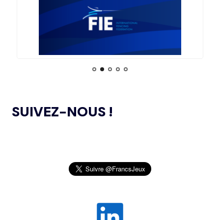
LE COMITÉ DE RÉVISION DE LA CONFORMITÉ
05.11.2024
DE L’AMA SE RÉUNIT POUR LA DERNIÈRE FOIS DE
L’ANNÉE
02.08
— ITALIE
LE CIO REND HOMMAGE À FRANCO
L’AMA PUBLIE UN NOUVEAU COURS EN LIGNE
04.11.2024
BARESI
ET DES RESSOURCES TÉLÉCHARGEABLES CIBLANT LES
JEUNES SPORTIFS
30.07
— FOCUS DU JOUR
L'HÉRITAGE DE PARIS 2024 EN TOILE
DE FOND DES CHAMPIONNATS
L’AMA ANNONCE DES PROJETS DE
24.10.2024
RECHERCHE SUBVENTIONNÉS DANS LE CADRE DU
D'EUROPE DE NATATION
SUIVEZ-NOUS !
PREMIER CYCLE DU PROGRAMME DE SUBVENTIONS DE
RECHERCHE SCIENTIFIQUE 2024
30.07
— OCA
QUATRE PLACES À POURVOIR À LA
JEUX OLYMPIQUES DE PARIS 2024 : LE
04.10.2024
COMMISSION DES ATHLÈTES
CONSEIL D’ADMINISTRATION DU CNOSF SALUE UN
BILAN EXCEPTIONNEL
30.07
— ACNO
L’AMA PUBLIE LA LISTE DES INTERDICTIONS
26.09.2024
LES PIN’S ONT TOUJOURS LA COTE !
2025
SENTEZ-VOUS SPORT 2024 : LE CNOSF FÊTE
30.07
— LOS ANGELES 2028
26.09.2024
PLUS DE 12 MILLIONS
LA RENTRÉE SPORTIVE !