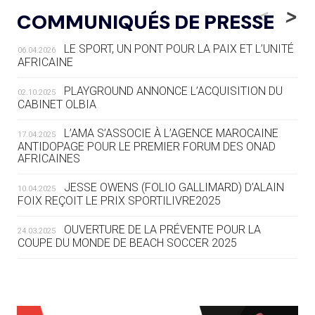
LE RÊVE DE VOIR LA LUGE ALPINE
<
>
COMMUNIQUÉS DE PRESSE
AUX JO « N'EST PAS FINI »
LE SPORT, UN PONT POUR LA PAIX ET L’UNITÉ
06.04.2026
05.08
— TIR À L'ARC
AFRICAINE
DES MONDIAUX À BRISBANE SUR LA
ROUTE DES JO 2032
PLAYGROUND ANNONCE L’ACQUISITION DU
02.10.2025
CABINET OLBIA
05.08
— ALPES FRANÇAISES 2030
LE VILLAGE OLYMPIQUE DES ARAVIS
L’AMA S’ASSOCIE À L’AGENCE MAROCAINE
17.04.2025
SE DESSINE
ANTIDOPAGE POUR LE PREMIER FORUM DES ONAD
AFRICAINES
04.08
— FOCUS DU JOUR
JESSE OWENS (FOLIO GALLIMARD) D’ALAIN
10.04.2025
LE COJOP A TROUVÉ SON VILLAGE
FOIX REÇOIT LE PRIX SPORTILIVRE2025
OLYMPIQUE LYONNAIS
OUVERTURE DE LA PRÉVENTE POUR LA
24.03.2025
COUPE DU MONDE DE BEACH SOCCER 2025
04.08
— ALLEMAGNE
« L'ALLEMAGNE PEUT DÉMONTRER
COMMENT ORGANISER DES JO
RESPONSABLES »
L’AMA FÉLICITE RICHARD POUND ET VALÉRIE
24.03.2025
FOURNEYRON, RÉCOMPENSÉS DE L’ORDRE OLYMPIQUE