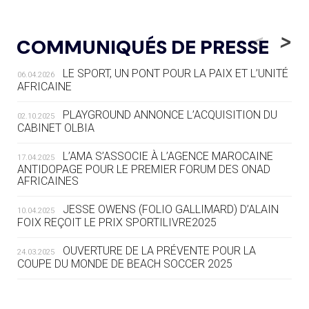
05.08
— LUGE
LE RÊVE DE VOIR LA LUGE ALPINE
<
>
COMMUNIQUÉS DE PRESSE
AUX JO « N'EST PAS FINI »
LE SPORT, UN PONT POUR LA PAIX ET L’UNITÉ
06.04.2026
05.08
— TIR À L'ARC
AFRICAINE
DES MONDIAUX À BRISBANE SUR LA
ROUTE DES JO 2032
PLAYGROUND ANNONCE L’ACQUISITION DU
02.10.2025
CABINET OLBIA
05.08
— ALPES FRANÇAISES 2030
LE VILLAGE OLYMPIQUE DES ARAVIS
L’AMA S’ASSOCIE À L’AGENCE MAROCAINE
17.04.2025
SE DESSINE
ANTIDOPAGE POUR LE PREMIER FORUM DES ONAD
AFRICAINES
04.08
— FOCUS DU JOUR
JESSE OWENS (FOLIO GALLIMARD) D’ALAIN
10.04.2025
LE COJOP A TROUVÉ SON VILLAGE
FOIX REÇOIT LE PRIX SPORTILIVRE2025
OLYMPIQUE LYONNAIS
OUVERTURE DE LA PRÉVENTE POUR LA
24.03.2025
COUPE DU MONDE DE BEACH SOCCER 2025
04.08
— ALLEMAGNE
« L'ALLEMAGNE PEUT DÉMONTRER
COMMENT ORGANISER DES JO
RESPONSABLES »
L’AMA FÉLICITE RICHARD POUND ET VALÉRIE
24.03.2025