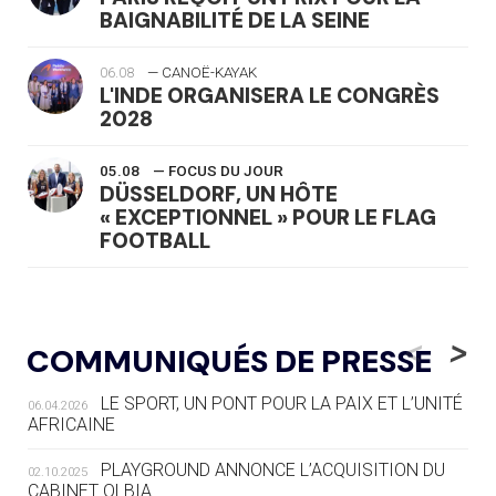
BAIGNABILITÉ DE LA SEINE
06.08
— CANOË-KAYAK
L'INDE ORGANISERA LE CONGRÈS
2028
05.08
— FOCUS DU JOUR
DÜSSELDORF, UN HÔTE
« EXCEPTIONNEL » POUR LE FLAG
FOOTBALL
05.08
— LUGE
LE RÊVE DE VOIR LA LUGE ALPINE
<
>
COMMUNIQUÉS DE PRESSE
AUX JO « N'EST PAS FINI »
LE SPORT, UN PONT POUR LA PAIX ET L’UNITÉ
06.04.2026
05.08
— TIR À L'ARC
AFRICAINE
DES MONDIAUX À BRISBANE SUR LA
ROUTE DES JO 2032
PLAYGROUND ANNONCE L’ACQUISITION DU
02.10.2025
CABINET OLBIA