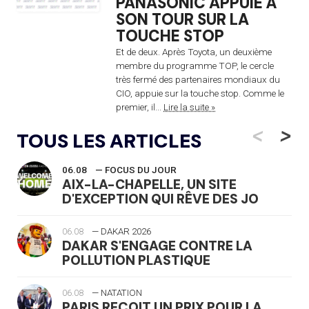
PANASONIC APPUIE À
SON TOUR SUR LA
TOUCHE STOP
Et de deux. Après Toyota, un deuxième
membre du programme TOP, le cercle
très fermé des partenaires mondiaux du
CIO, appuie sur la touche stop. Comme le
premier, il...
Lire la suite »
<
>
TOUS LES ARTICLES
06.08
— FOCUS DU JOUR
AIX-LA-CHAPELLE, UN SITE
D'EXCEPTION QUI RÊVE DES JO
06.08
— DAKAR 2026
DAKAR S'ENGAGE CONTRE LA
POLLUTION PLASTIQUE
06.08
— NATATION
PARIS REÇOIT UN PRIX POUR LA