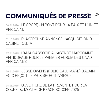
05.08
— LUGE
LE RÊVE DE VOIR LA LUGE ALPINE
<
>
COMMUNIQUÉS DE PRESSE
AUX JO « N'EST PAS FINI »
LE SPORT, UN PONT POUR LA PAIX ET L’UNITÉ
06.04.2026
05.08
— TIR À L'ARC
AFRICAINE
DES MONDIAUX À BRISBANE SUR LA
ROUTE DES JO 2032
PLAYGROUND ANNONCE L’ACQUISITION DU
02.10.2025
CABINET OLBIA
05.08
— ALPES FRANÇAISES 2030
LE VILLAGE OLYMPIQUE DES ARAVIS
L’AMA S’ASSOCIE À L’AGENCE MAROCAINE
17.04.2025
SE DESSINE
ANTIDOPAGE POUR LE PREMIER FORUM DES ONAD
AFRICAINES
04.08
— FOCUS DU JOUR
JESSE OWENS (FOLIO GALLIMARD) D’ALAIN
10.04.2025
LE COJOP A TROUVÉ SON VILLAGE
FOIX REÇOIT LE PRIX SPORTILIVRE2025
OLYMPIQUE LYONNAIS
OUVERTURE DE LA PRÉVENTE POUR LA
24.03.2025
COUPE DU MONDE DE BEACH SOCCER 2025
04.08
— ALLEMAGNE
« L'ALLEMAGNE PEUT DÉMONTRER
COMMENT ORGANISER DES JO
RESPONSABLES »
L’AMA FÉLICITE RICHARD POUND ET VALÉRIE
24.03.2025