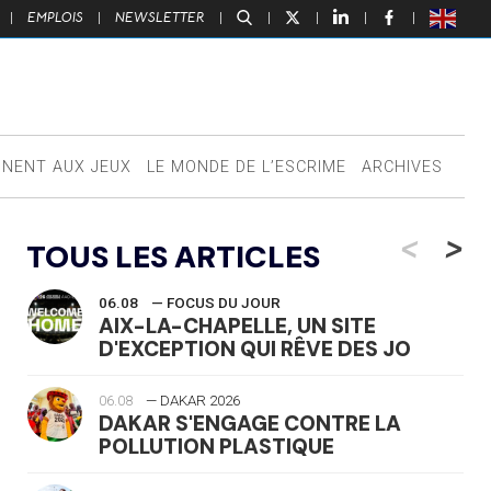
|
EMPLOIS
|
NEWSLETTER
|
|
|
|
|
NNENT AUX JEUX
LE MONDE DE L’ESCRIME
ARCHIVES
<
>
TOUS LES ARTICLES
06.08
— FOCUS DU JOUR
AIX-LA-CHAPELLE, UN SITE
D'EXCEPTION QUI RÊVE DES JO
06.08
— DAKAR 2026
DAKAR S'ENGAGE CONTRE LA
POLLUTION PLASTIQUE