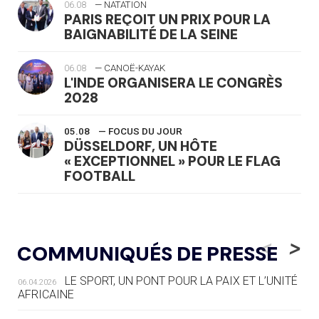
06.08
— NATATION
PARIS REÇOIT UN PRIX POUR LA
BAIGNABILITÉ DE LA SEINE
06.08
— CANOË-KAYAK
L'INDE ORGANISERA LE CONGRÈS
2028
05.08
— FOCUS DU JOUR
DÜSSELDORF, UN HÔTE
« EXCEPTIONNEL » POUR LE FLAG
FOOTBALL
05.08
— LUGE
LE RÊVE DE VOIR LA LUGE ALPINE
<
>
COMMUNIQUÉS DE PRESSE
AUX JO « N'EST PAS FINI »
LE SPORT, UN PONT POUR LA PAIX ET L’UNITÉ
06.04.2026
05.08
— TIR À L'ARC
AFRICAINE
DES MONDIAUX À BRISBANE SUR LA
ROUTE DES JO 2032