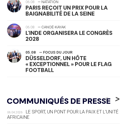
06.08
— NATATION
PARIS REÇOIT UN PRIX POUR LA
BAIGNABILITÉ DE LA SEINE
06.08
— CANOË-KAYAK
L'INDE ORGANISERA LE CONGRÈS
2028
05.08
— FOCUS DU JOUR
DÜSSELDORF, UN HÔTE
« EXCEPTIONNEL » POUR LE FLAG
FOOTBALL
05.08
— LUGE
LE RÊVE DE VOIR LA LUGE ALPINE
<
>
COMMUNIQUÉS DE PRESSE
AUX JO « N'EST PAS FINI »
LE SPORT, UN PONT POUR LA PAIX ET L’UNITÉ
06.04.2026
05.08
— TIR À L'ARC
AFRICAINE
DES MONDIAUX À BRISBANE SUR LA
ROUTE DES JO 2032