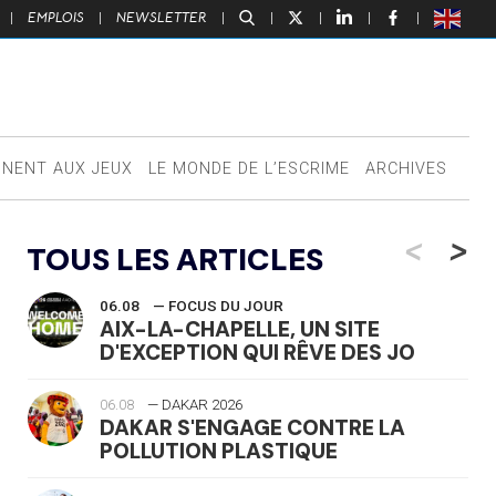
|
EMPLOIS
|
NEWSLETTER
|
|
|
|
|
NNENT AUX JEUX
LE MONDE DE L’ESCRIME
ARCHIVES
<
>
TOUS LES ARTICLES
06.08
— FOCUS DU JOUR
AIX-LA-CHAPELLE, UN SITE
D'EXCEPTION QUI RÊVE DES JO
06.08
— DAKAR 2026
DAKAR S'ENGAGE CONTRE LA
POLLUTION PLASTIQUE