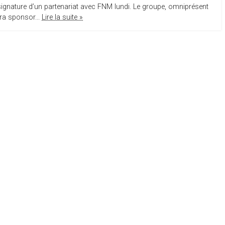
 signature d’un partenariat avec FNM lundi. Le groupe, omniprésent
era sponsor...
Lire la suite »