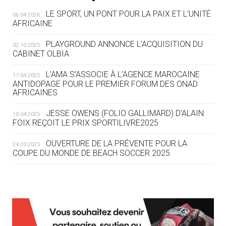
LE SPORT, UN PONT POUR LA PAIX ET L’UNITÉ
06.04.2026
05.08
— TIR À L'ARC
AFRICAINE
DES MONDIAUX À BRISBANE SUR LA
ROUTE DES JO 2032
PLAYGROUND ANNONCE L’ACQUISITION DU
02.10.2025
CABINET OLBIA
05.08
— ALPES FRANÇAISES 2030
LE VILLAGE OLYMPIQUE DES ARAVIS
L’AMA S’ASSOCIE À L’AGENCE MAROCAINE
17.04.2025
SE DESSINE
ANTIDOPAGE POUR LE PREMIER FORUM DES ONAD
AFRICAINES
04.08
— FOCUS DU JOUR
JESSE OWENS (FOLIO GALLIMARD) D’ALAIN
10.04.2025
LE COJOP A TROUVÉ SON VILLAGE
FOIX REÇOIT LE PRIX SPORTILIVRE2025
OLYMPIQUE LYONNAIS
OUVERTURE DE LA PRÉVENTE POUR LA
24.03.2025
COUPE DU MONDE DE BEACH SOCCER 2025
04.08
— ALLEMAGNE
« L'ALLEMAGNE PEUT DÉMONTRER
COMMENT ORGANISER DES JO
RESPONSABLES »
L’AMA FÉLICITE RICHARD POUND ET VALÉRIE
24.03.2025
FOURNEYRON, RÉCOMPENSÉS DE L’ORDRE OLYMPIQUE
L’AMA RECHERCHE DES HÔTES POUR LES
13.03.2025
04.08
— ESCRIME
RÉUNIONS DU CONSEIL DE FONDATION ET DU COMITÉ