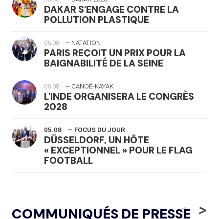
DAKAR S'ENGAGE CONTRE LA
POLLUTION PLASTIQUE
06.08
— NATATION
PARIS REÇOIT UN PRIX POUR LA
BAIGNABILITÉ DE LA SEINE
06.08
— CANOË-KAYAK
L'INDE ORGANISERA LE CONGRÈS
2028
05.08
— FOCUS DU JOUR
DÜSSELDORF, UN HÔTE
« EXCEPTIONNEL » POUR LE FLAG
FOOTBALL
05.08
— LUGE
LE RÊVE DE VOIR LA LUGE ALPINE
<
>
COMMUNIQUÉS DE PRESSE
AUX JO « N'EST PAS FINI »