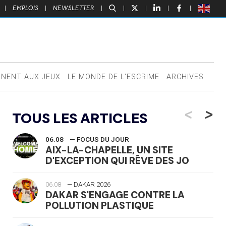
|
EMPLOIS
|
NEWSLETTER
|
|
|
|
|
NNENT AUX JEUX
LE MONDE DE L’ESCRIME
ARCHIVES
<
>
TOUS LES ARTICLES
06.08
— FOCUS DU JOUR
AIX-LA-CHAPELLE, UN SITE
D'EXCEPTION QUI RÊVE DES JO
06.08
— DAKAR 2026
DAKAR S'ENGAGE CONTRE LA
POLLUTION PLASTIQUE