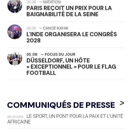
06.08
— NATATION
PARIS REÇOIT UN PRIX POUR LA
BAIGNABILITÉ DE LA SEINE
06.08
— CANOË-KAYAK
L'INDE ORGANISERA LE CONGRÈS
2028
05.08
— FOCUS DU JOUR
DÜSSELDORF, UN HÔTE
« EXCEPTIONNEL » POUR LE FLAG
FOOTBALL
05.08
— LUGE
LE RÊVE DE VOIR LA LUGE ALPINE
<
>
COMMUNIQUÉS DE PRESSE
AUX JO « N'EST PAS FINI »
LE SPORT, UN PONT POUR LA PAIX ET L’UNITÉ
06.04.2026
05.08
— TIR À L'ARC
AFRICAINE
DES MONDIAUX À BRISBANE SUR LA
ROUTE DES JO 2032