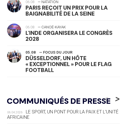
06.08
— NATATION
PARIS REÇOIT UN PRIX POUR LA
BAIGNABILITÉ DE LA SEINE
06.08
— CANOË-KAYAK
L'INDE ORGANISERA LE CONGRÈS
2028
05.08
— FOCUS DU JOUR
DÜSSELDORF, UN HÔTE
« EXCEPTIONNEL » POUR LE FLAG
FOOTBALL
05.08
— LUGE
LE RÊVE DE VOIR LA LUGE ALPINE
<
>
COMMUNIQUÉS DE PRESSE
AUX JO « N'EST PAS FINI »
LE SPORT, UN PONT POUR LA PAIX ET L’UNITÉ
06.04.2026
05.08
— TIR À L'ARC
AFRICAINE
DES MONDIAUX À BRISBANE SUR LA
ROUTE DES JO 2032