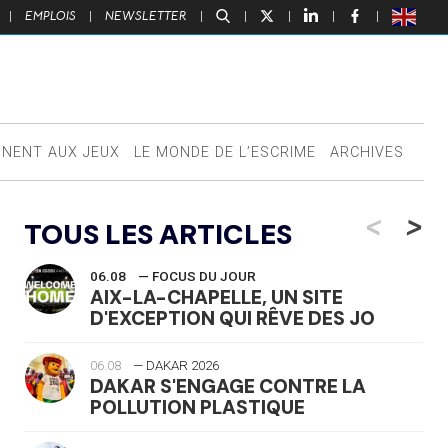
|
EMPLOIS
|
NEWSLETTER
|
|
|
|
|
NNENT AUX JEUX
LE MONDE DE L’ESCRIME
ARCHIVES
<
>
TOUS LES ARTICLES
06.08
— FOCUS DU JOUR
AIX-LA-CHAPELLE, UN SITE
D'EXCEPTION QUI RÊVE DES JO
06.08
— DAKAR 2026
DAKAR S'ENGAGE CONTRE LA
POLLUTION PLASTIQUE