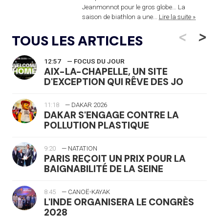
Jeanmonnot pour le gros globe… La
saison de biathlon a une...
Lire la suite »
<
>
TOUS LES ARTICLES
12:57
— FOCUS DU JOUR
AIX-LA-CHAPELLE, UN SITE
D'EXCEPTION QUI RÊVE DES JO
11:18
— DAKAR 2026
DAKAR S'ENGAGE CONTRE LA
POLLUTION PLASTIQUE
9:20
— NATATION
PARIS REÇOIT UN PRIX POUR LA
BAIGNABILITÉ DE LA SEINE
8:45
— CANOË-KAYAK
L'INDE ORGANISERA LE CONGRÈS
2028