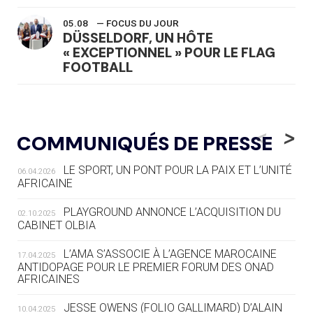
05.08
— FOCUS DU JOUR
DÜSSELDORF, UN HÔTE
« EXCEPTIONNEL » POUR LE FLAG
FOOTBALL
05.08
— LUGE
LE RÊVE DE VOIR LA LUGE ALPINE
<
>
COMMUNIQUÉS DE PRESSE
AUX JO « N'EST PAS FINI »
LE SPORT, UN PONT POUR LA PAIX ET L’UNITÉ
06.04.2026
05.08
— TIR À L'ARC
AFRICAINE
DES MONDIAUX À BRISBANE SUR LA
ROUTE DES JO 2032
PLAYGROUND ANNONCE L’ACQUISITION DU
02.10.2025
CABINET OLBIA
05.08
— ALPES FRANÇAISES 2030
LE VILLAGE OLYMPIQUE DES ARAVIS
L’AMA S’ASSOCIE À L’AGENCE MAROCAINE
17.04.2025
SE DESSINE
ANTIDOPAGE POUR LE PREMIER FORUM DES ONAD
AFRICAINES
04.08
— FOCUS DU JOUR
JESSE OWENS (FOLIO GALLIMARD) D’ALAIN
10.04.2025