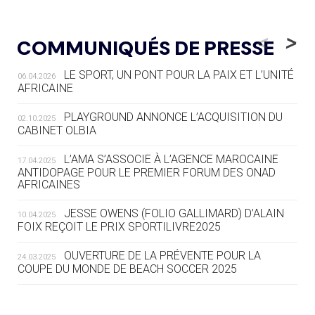
05.08
— LUGE
LE RÊVE DE VOIR LA LUGE ALPINE
<
>
COMMUNIQUÉS DE PRESSE
AUX JO « N'EST PAS FINI »
LE SPORT, UN PONT POUR LA PAIX ET L’UNITÉ
06.04.2026
05.08
— TIR À L'ARC
AFRICAINE
DES MONDIAUX À BRISBANE SUR LA
ROUTE DES JO 2032
PLAYGROUND ANNONCE L’ACQUISITION DU
02.10.2025
CABINET OLBIA
05.08
— ALPES FRANÇAISES 2030
LE VILLAGE OLYMPIQUE DES ARAVIS
L’AMA S’ASSOCIE À L’AGENCE MAROCAINE
17.04.2025
SE DESSINE
ANTIDOPAGE POUR LE PREMIER FORUM DES ONAD
AFRICAINES
04.08
— FOCUS DU JOUR
JESSE OWENS (FOLIO GALLIMARD) D’ALAIN
10.04.2025
LE COJOP A TROUVÉ SON VILLAGE
FOIX REÇOIT LE PRIX SPORTILIVRE2025
OLYMPIQUE LYONNAIS
OUVERTURE DE LA PRÉVENTE POUR LA
24.03.2025
COUPE DU MONDE DE BEACH SOCCER 2025
04.08
— ALLEMAGNE
« L'ALLEMAGNE PEUT DÉMONTRER
COMMENT ORGANISER DES JO
RESPONSABLES »
L’AMA FÉLICITE RICHARD POUND ET VALÉRIE
24.03.2025