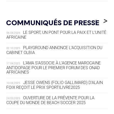
05.08
— LUGE
LE RÊVE DE VOIR LA LUGE ALPINE
<
>
COMMUNIQUÉS DE PRESSE
AUX JO « N'EST PAS FINI »
LE SPORT, UN PONT POUR LA PAIX ET L’UNITÉ
06.04.2026
05.08
— TIR À L'ARC
AFRICAINE
DES MONDIAUX À BRISBANE SUR LA
ROUTE DES JO 2032
PLAYGROUND ANNONCE L’ACQUISITION DU
02.10.2025
CABINET OLBIA
05.08
— ALPES FRANÇAISES 2030
LE VILLAGE OLYMPIQUE DES ARAVIS
L’AMA S’ASSOCIE À L’AGENCE MAROCAINE
17.04.2025
SE DESSINE
ANTIDOPAGE POUR LE PREMIER FORUM DES ONAD
AFRICAINES
04.08
— FOCUS DU JOUR
JESSE OWENS (FOLIO GALLIMARD) D’ALAIN
10.04.2025
LE COJOP A TROUVÉ SON VILLAGE
FOIX REÇOIT LE PRIX SPORTILIVRE2025
OLYMPIQUE LYONNAIS
OUVERTURE DE LA PRÉVENTE POUR LA
24.03.2025
COUPE DU MONDE DE BEACH SOCCER 2025
04.08
— ALLEMAGNE
« L'ALLEMAGNE PEUT DÉMONTRER
COMMENT ORGANISER DES JO