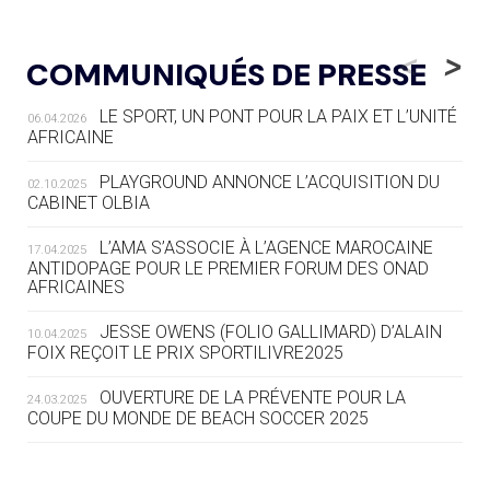
05.08
— LUGE
LE RÊVE DE VOIR LA LUGE ALPINE
<
>
COMMUNIQUÉS DE PRESSE
AUX JO « N'EST PAS FINI »
LE SPORT, UN PONT POUR LA PAIX ET L’UNITÉ
06.04.2026
05.08
— TIR À L'ARC
AFRICAINE
DES MONDIAUX À BRISBANE SUR LA
ROUTE DES JO 2032
PLAYGROUND ANNONCE L’ACQUISITION DU
02.10.2025
CABINET OLBIA
05.08
— ALPES FRANÇAISES 2030
LE VILLAGE OLYMPIQUE DES ARAVIS
L’AMA S’ASSOCIE À L’AGENCE MAROCAINE
17.04.2025
SE DESSINE
ANTIDOPAGE POUR LE PREMIER FORUM DES ONAD
AFRICAINES
04.08
— FOCUS DU JOUR
JESSE OWENS (FOLIO GALLIMARD) D’ALAIN
10.04.2025
LE COJOP A TROUVÉ SON VILLAGE
FOIX REÇOIT LE PRIX SPORTILIVRE2025
OLYMPIQUE LYONNAIS
OUVERTURE DE LA PRÉVENTE POUR LA
24.03.2025
COUPE DU MONDE DE BEACH SOCCER 2025
04.08
— ALLEMAGNE
« L'ALLEMAGNE PEUT DÉMONTRER
COMMENT ORGANISER DES JO
RESPONSABLES »
L’AMA FÉLICITE RICHARD POUND ET VALÉRIE
24.03.2025