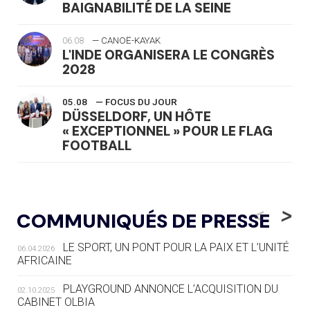
BAIGNABILITÉ DE LA SEINE
06.08
— CANOË-KAYAK
L'INDE ORGANISERA LE CONGRÈS
2028
05.08
— FOCUS DU JOUR
DÜSSELDORF, UN HÔTE
« EXCEPTIONNEL » POUR LE FLAG
FOOTBALL
05.08
— LUGE
LE RÊVE DE VOIR LA LUGE ALPINE
<
>
COMMUNIQUÉS DE PRESSE
AUX JO « N'EST PAS FINI »
LE SPORT, UN PONT POUR LA PAIX ET L’UNITÉ
06.04.2026
05.08
— TIR À L'ARC
AFRICAINE
DES MONDIAUX À BRISBANE SUR LA
ROUTE DES JO 2032
PLAYGROUND ANNONCE L’ACQUISITION DU
02.10.2025
CABINET OLBIA