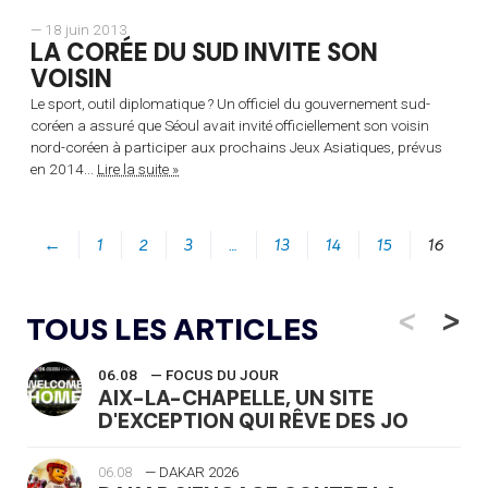
— 18 juin 2013
LA CORÉE DU SUD INVITE SON
VOISIN
Le sport, outil diplomatique ? Un officiel du gouvernement sud-
coréen a assuré que Séoul avait invité officiellement son voisin
nord-coréen à participer aux prochains Jeux Asiatiques, prévus
en 2014...
Lire la suite »
←
1
2
3
…
13
14
15
16
<
>
TOUS LES ARTICLES
06.08
— FOCUS DU JOUR
AIX-LA-CHAPELLE, UN SITE
D'EXCEPTION QUI RÊVE DES JO
06.08
— DAKAR 2026