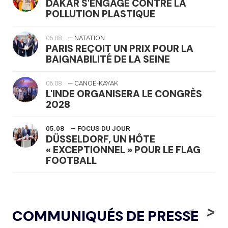
DAKAR S'ENGAGE CONTRE LA
POLLUTION PLASTIQUE
06.08
— NATATION
PARIS REÇOIT UN PRIX POUR LA
BAIGNABILITÉ DE LA SEINE
06.08
— CANOË-KAYAK
L'INDE ORGANISERA LE CONGRÈS
2028
05.08
— FOCUS DU JOUR
DÜSSELDORF, UN HÔTE
« EXCEPTIONNEL » POUR LE FLAG
FOOTBALL
05.08
— LUGE
LE RÊVE DE VOIR LA LUGE ALPINE
<
>
COMMUNIQUÉS DE PRESSE
AUX JO « N'EST PAS FINI »