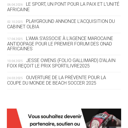
LE SPORT, UN PONT POUR LA PAIX ET L’UNITÉ
06.04.2026
05.08
— TIR À L'ARC
AFRICAINE
DES MONDIAUX À BRISBANE SUR LA
ROUTE DES JO 2032
PLAYGROUND ANNONCE L’ACQUISITION DU
02.10.2025
CABINET OLBIA
05.08
— ALPES FRANÇAISES 2030
LE VILLAGE OLYMPIQUE DES ARAVIS
L’AMA S’ASSOCIE À L’AGENCE MAROCAINE
17.04.2025
SE DESSINE
ANTIDOPAGE POUR LE PREMIER FORUM DES ONAD
AFRICAINES
04.08
— FOCUS DU JOUR
JESSE OWENS (FOLIO GALLIMARD) D’ALAIN
10.04.2025
LE COJOP A TROUVÉ SON VILLAGE
FOIX REÇOIT LE PRIX SPORTILIVRE2025
OLYMPIQUE LYONNAIS
OUVERTURE DE LA PRÉVENTE POUR LA
24.03.2025
COUPE DU MONDE DE BEACH SOCCER 2025
04.08
— ALLEMAGNE
« L'ALLEMAGNE PEUT DÉMONTRER
COMMENT ORGANISER DES JO
RESPONSABLES »
L’AMA FÉLICITE RICHARD POUND ET VALÉRIE
24.03.2025
FOURNEYRON, RÉCOMPENSÉS DE L’ORDRE OLYMPIQUE
L’AMA RECHERCHE DES HÔTES POUR LES
13.03.2025
04.08
— ESCRIME
RÉUNIONS DU CONSEIL DE FONDATION ET DU COMITÉ
LA FIE LANCE LES GRANDES
EXÉCUTIF